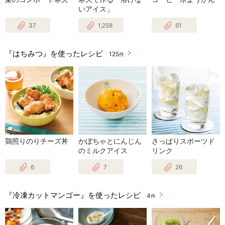
いアイス」
37
1,258
61
『はちみつ』を使ったレシピ
125
件
鶏照りのりチーズ丼
かぼちゃとにんじん
さっぱりスポーツド
のミルクアイス
リンク
6
7
26
『冷凍カットマンゴー』を使ったレシピ
4
件