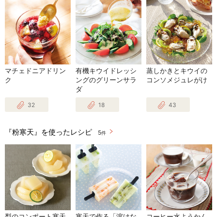
マチェドニアドリン
有機キウイドレッシ
蒸しかきとキウイの
ク
ングのグリーンサラ
コンソメジュレがけ
ダ
32
18
43
『粉寒天』を使ったレシピ
5
件
梨のコンポート寒天
寒天で作る「溶けな
コーヒー水ようかん