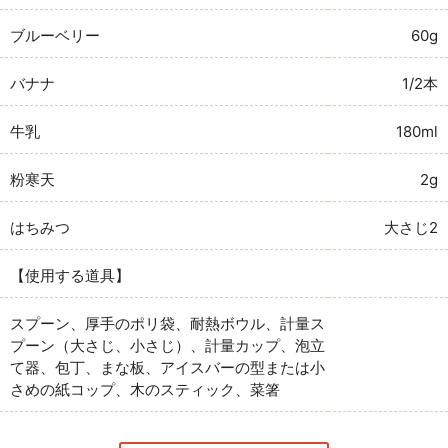
ブルーベリー
60g
バナナ
1/2本
牛乳
180ml
粉寒天
2g
はちみつ
大さじ2
【使用する道具】
スプーン、厚手のポリ袋、耐熱ボウル、計量ス
プーン（大さじ、小さじ）、計量カップ、泡立
て器、包丁、まな板、アイスバーの型または小
さめの紙コップ、木のスティック、菜箸