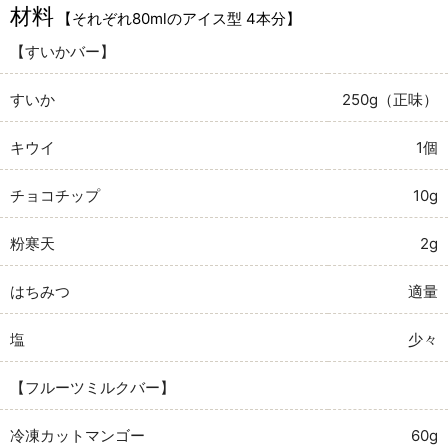
材料
【それぞれ80mlのアイス型 4本分】
【すいかバー】
すいか
250g（正味）
キウイ
1個
チョコチップ
10g
粉寒天
2g
はちみつ
適量
塩
少々
【フルーツミルクバー】
冷凍カットマンゴー
60g