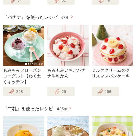
31
52
19
『バナナ』を使ったレシピ
67
件
もみもみフローズン
もみもみいちごバナ
ミルククリームのク
ヨーグルト【わくわ
ナ牛乳かん
リスマスパンケーキ
くキッチン】
248
29
156
『牛乳』を使ったレシピ
435
件