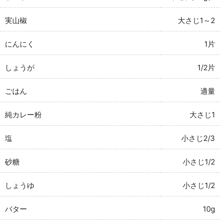
実山椒
大さじ1～2
にんにく
1片
しょうが
1/2片
ごはん
適量
純カレー粉
大さじ1
塩
小さじ2/3
砂糖
小さじ1/2
しょうゆ
小さじ1/2
バター
10g