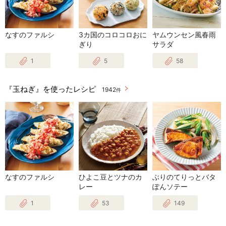
なすのファルシ
3カ国のコロコロおに
ヤムウンセン風春雨
ぎり
サラダ
1
5
58
『玉ねぎ』を使ったレシピ
1942
件
なすのファルシ
ひよこ豆とツナのカ
ぶりのてりっとバタ
レー
ぽんソテー
1
53
149