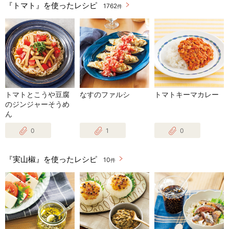
『トマト』を使ったレシピ
1762
件
トマトとこうや豆腐
なすのファルシ
トマトキーマカレー
のジンジャーそうめ
ん
0
1
0
『実山椒』を使ったレシピ
10
件