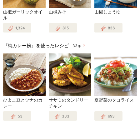
山椒ガーリックオイ
山椒みそ
山椒しょうゆ
ル
1,324
815
836
『純カレー粉』を使ったレシピ
33
件
ひよこ豆とツナのカ
ササミのタンドリー
夏野菜のタコライス
レー
チキン
53
333
693