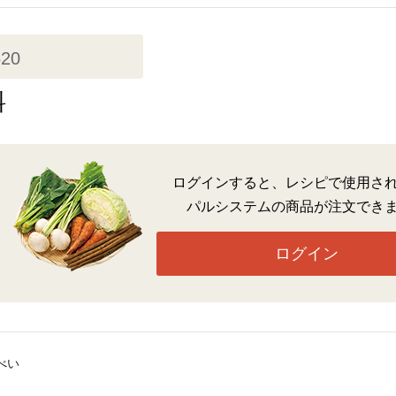
620
料
ログインすると、レシピで使用さ
パルシステムの商品が注文でき
ログイン
べい