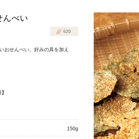
せんべい
じのときめき時間
副菜
620
まれの野菜レシピ
汁物
1歳半からの幼児食
お弁当
いおせんべい。好みの具を加え
はん
はんセット（2人分）
おやつ・デザート
はんセット（3人分）
き肉魚菜菜セット
量】
らない平日ごはん
プ
飛田和緒さんレシピ
150g
探す
豚肉