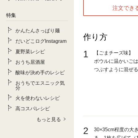
注文でき
特集
かんたんさっぱり麺
作り方
だいどこログInstagram
夏野菜レシピ
1
【ごまチーズ味】
ボウルに温かいご
おうち居酒屋
つぶすように混ぜ
酸味が決め手のレシピ
おうちでエスニック気
分
火を使わないレシピ
高コスパレシピ
もっと見る
2
30×35cm程度の
る。1枚を広げて（