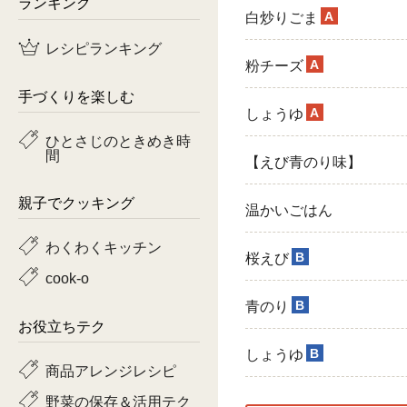
ランキング
A
白炒りごま
鶏肉
レシピランキング
A
粉チーズ
魚
手づくりを楽しむ
A
ピーマン
しょうゆ
ひとさじのときめき時
間
トマト
【えび青のり味】
親子でクッキング
温かいごはん
わくわくキッチン
B
桜えび
cook-o
B
青のり
お役立ちテク
B
しょうゆ
商品アレンジレシピ
野菜の保存＆活用テク