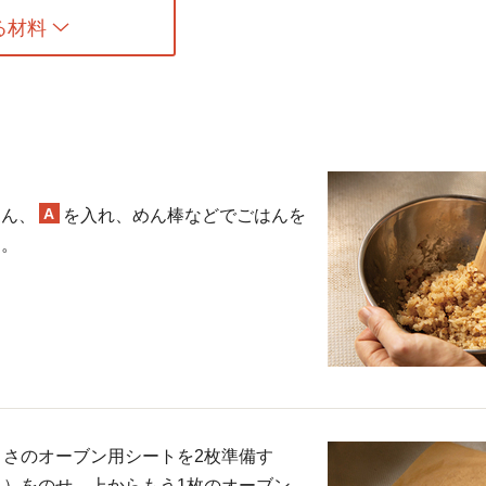
る材料
A
はん、
を入れ、めん棒などでごはんを
る。
大きさのオーブン用シートを2枚準備す
1）をのせ、上からもう1枚のオーブン