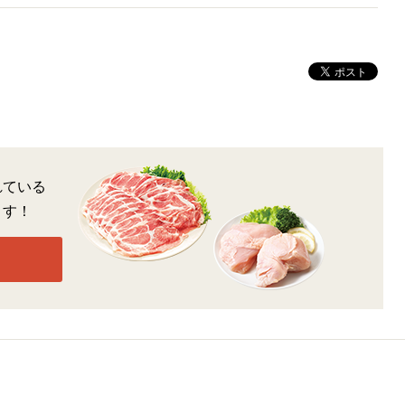
れている
ます！