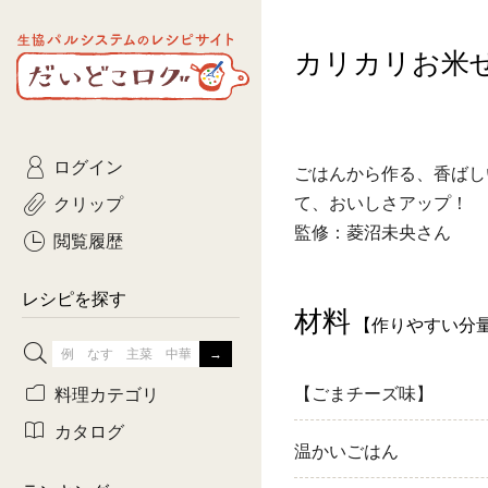
生協パルシステムのレシピ
カリカリお米
コトコト
サイト
主菜
ひとさ
だいどこログ
サラダ・あえもの
農家生
Kinari
ログイン
常備菜・作りおき
おきらくだ
ごはんから作る、香ばし
yumyumいっしょご
クリップ
て、おいしさアップ！
おつまみ
3日分ご
監修：菱沼未央さん
ぷれーんぺいじ
閲覧履歴
3日分ご
乾物屋さん
レシピを探す
材料
つくりお
【作りやすい分
がんば
料理カテゴリ
【ごまチーズ味】
有賀薫さんのスー
カタログ
温かいごはん
牛肉