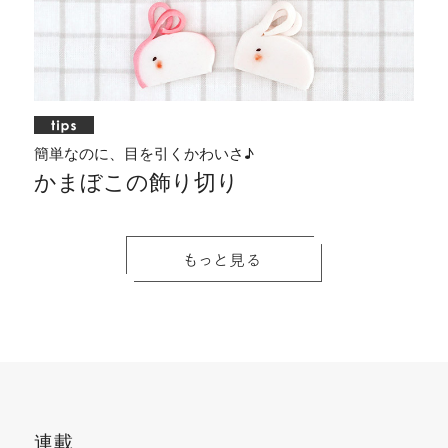
簡単なのに、目を引くかわいさ♪
かまぼこの飾り切り
見
く
コ
ひ
包
い
た
る
ロ
と
丁
つ
目
ん
コ
工
を
も
も
と
ロ
夫
刺
の
キ
ね
す
で
し
お
連載