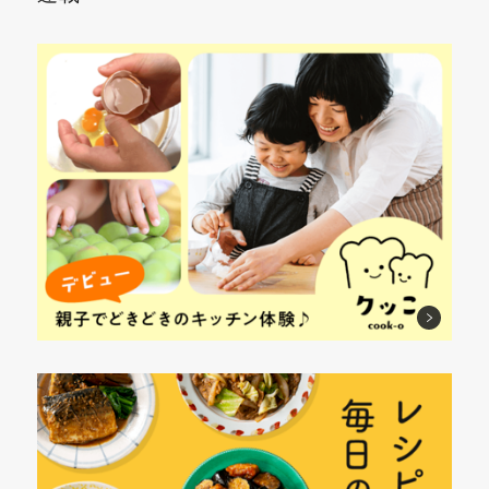
レ
じ
れ
か
て
か
イ
れ
ば、
わ
ひ
ず
で
ば
破
い
ね
に
煮
味
け
さ
れ
の
崩
し
ず
ア
ば、
せ
れ
み
パ
ッ
種
る
知
ア
カ
プ
が
だ
ら
ッ
ッ！
♪
ポ
け！
ず
プ
ロ
♪
♪
リ