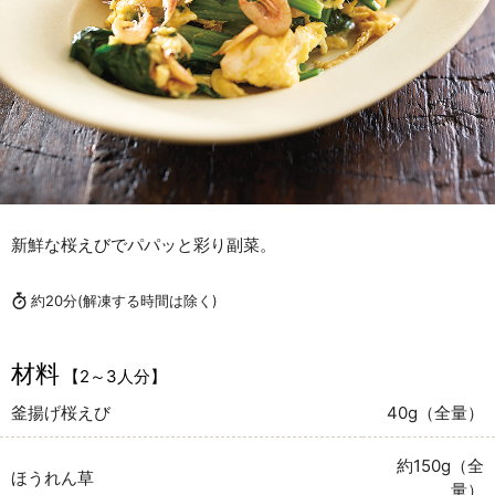
新鮮な桜えびでパパッと彩り副菜。
約20分
(解凍する時間は除く)
材料
【2～3人分】
釜揚げ桜えび
40g（全量）
約150g（全
ほうれん草
量）