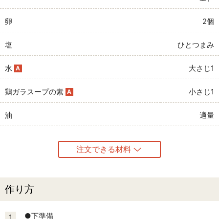
卵
2個
塩
ひとつまみ
水
大さじ1
A
鶏ガラスープの素
小さじ1
A
油
適量
注文できる材料
作り方
●下準備
1