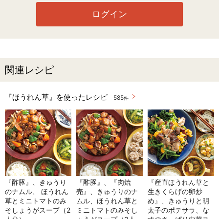
ログイン
関連レシピ
『ほうれん草』を使ったレシピ
585
件
『酢豚』、きゅうり
『酢豚』、『肉焼
『産直ほうれん草と
のナムル、 ほうれん
売』、きゅうりのナ
生きくらげの卵炒
草とミニトマトのみ
ムル、ほうれん草と
め』、きゅうりと明
そしょうがスープ（2
ミニトマトのみそし
太子のポテサラ、な