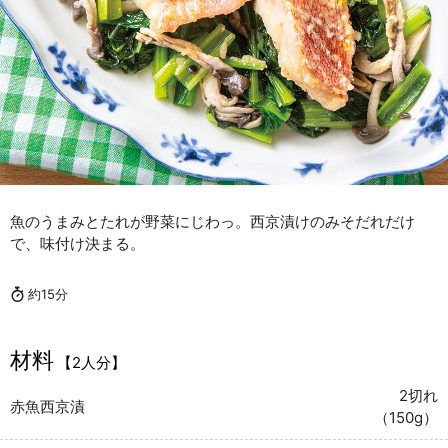
魚のうまみとたれが野菜にじわっ。西京漬けのみそだれだけ
で、味付け決まる。
約15分
材料
【2人分】
2切れ
赤魚西京漬
（150g）