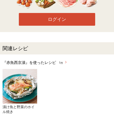
ログイン
関連レシピ
『赤魚西京漬』を使ったレシピ
1
件
漬け魚と野菜のホイ
ル焼き