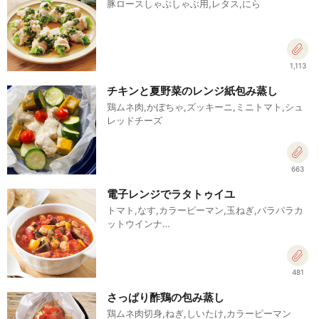
豚ロースしゃぶしゃぶ用,レタス,にら
1,113
チキンと夏野菜のレンジ紙包み蒸し
鶏ムネ肉,かぼちゃ,ズッキーニ,ミニトマト,シュ
レッドチーズ
663
電子レンジでラタトゥイユ
トマト,なす,カラーピーマン,玉ねぎ,パラパラカ
ットウインナ…
481
さっぱり酢鶏の包み蒸し
鶏ムネ肉切身,ねぎ,しいたけ,カラーピーマン