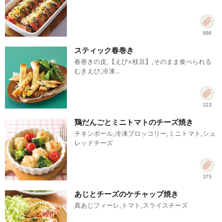
886
スティック春巻き
春巻きの皮,【えび×枝豆】,そのまま食べられる
むきえび,冷凍…
323
鶏だんごとミニトマトのチーズ焼き
チキンボール,冷凍ブロッコリー,ミニトマト,シュ
レッドチーズ
375
あじとチーズのケチャップ焼き
真あじフィーレ,トマト,スライスチーズ