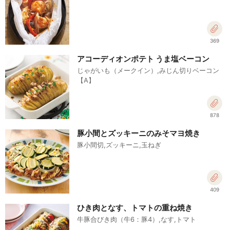
369
アコーディオンポテト うま塩ベーコン
じゃがいも（メークイン）,みじん切りベーコン
【A】
878
豚小間とズッキーニのみそマヨ焼き
豚小間切,ズッキーニ,玉ねぎ
409
ひき肉となす、トマトの重ね焼き
牛豚合びき肉（牛6：豚4）,なす,トマト