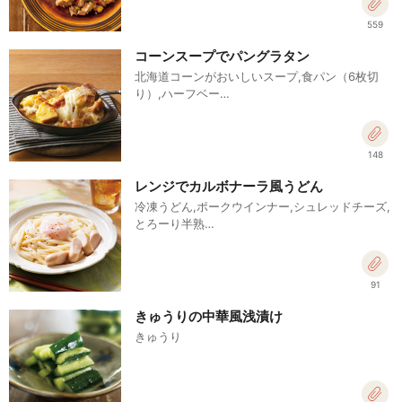
559
コーンスープでパングラタン
北海道コーンがおいしいスープ,食パン（6枚切
り）,ハーフベー…
148
レンジでカルボナーラ風うどん
冷凍うどん,ポークウインナー,シュレッドチーズ,
とろーり半熟…
91
きゅうりの中華風浅漬け
きゅうり