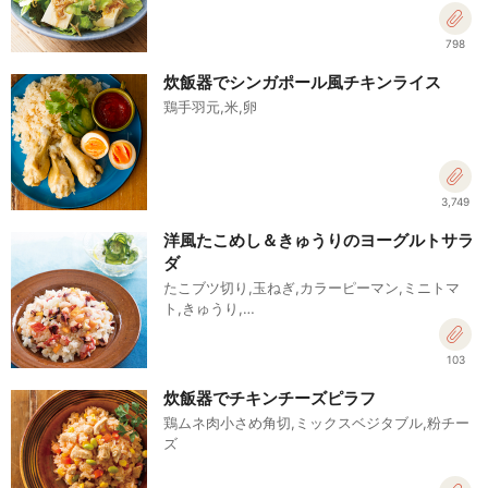
798
炊飯器でシンガポール風チキンライス
鶏手羽元,米,卵
3,749
洋風たこめし＆きゅうりのヨーグルトサラ
ダ
たこブツ切り,玉ねぎ,カラーピーマン,ミニトマ
ト,きゅうり,…
103
炊飯器でチキンチーズピラフ
鶏ムネ肉小さめ角切,ミックスベジタブル,粉チー
ズ