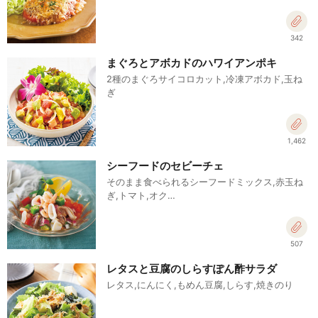
342
まぐろとアボカドのハワイアンポキ
2種のまぐろサイコロカット,冷凍アボカド,玉ね
ぎ
1,462
シーフードのセビーチェ
そのまま食べられるシーフードミックス,赤玉ね
ぎ,トマト,オク…
507
レタスと豆腐のしらすぽん酢サラダ
レタス,にんにく,もめん豆腐,しらす,焼きのり