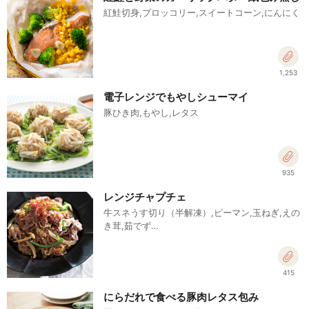
紅鮭切身,ブロッコリー,スイートコーン,にんにく
1,253
電子レンジでもやしシューマイ
豚ひき肉,もやし,レタス
935
レンジチャプチェ
牛スネうす切り（半解凍）,ピーマン,玉ねぎ,えの
き茸,茹でず…
415
にらだれで食べる豚肉レタス包み