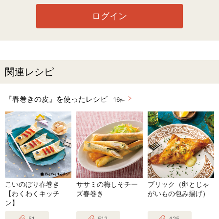
ログイン
関連レシピ
『春巻きの皮』を使ったレシピ
16
件
こいのぼり春巻き
ササミの梅しそチー
ブリック（卵とじゃ
【わくわくキッチ
ズ春巻き
がいもの包み揚げ）
ン】
51
512
425