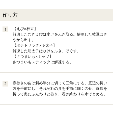
作り方
【えび×枝豆】
1
解凍したむきえびは水けをふき取る。解凍した枝豆はさ
やから出す。
【ポテトサラダ×明太子】
解凍した明太子は水けをふき、ほぐす。
【さつまいも×ナッツ】
さつまいもスティックは解凍する。
春巻きの皮は斜め半分に切って三角にする。底辺の長い
2
方を手前にし、それぞれの具を手前に細くのせ、両端を
折って奥にふんわりと巻き、巻き終わりを水でとめる。