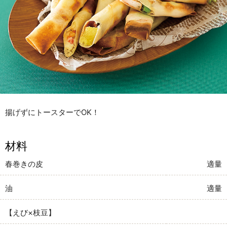
揚げずにトースターでOK！
材料
春巻きの皮
適量
油
適量
【えび×枝豆】