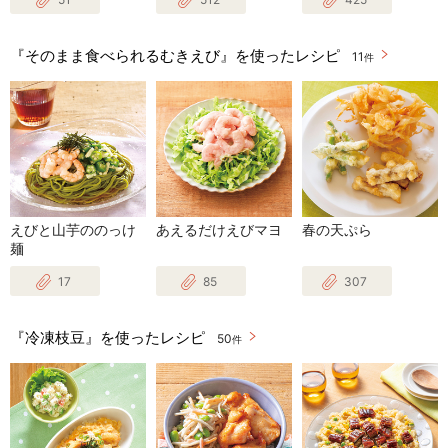
『そのまま食べられるむきえび』を使ったレシピ
11
件
えびと山芋ののっけ
あえるだけえびマヨ
春の天ぷら
麺
17
85
307
『冷凍枝豆』を使ったレシピ
50
件