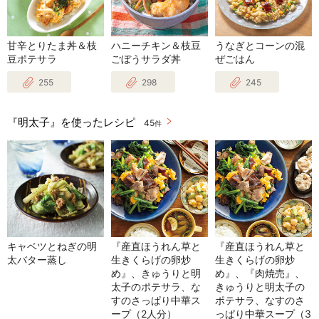
甘辛とりたま丼＆枝
ハニーチキン＆枝豆
うなぎとコーンの混
豆ポテサラ
ごぼうサラダ丼
ぜごはん
255
298
245
『明太子』を使ったレシピ
45
件
キャベツとねぎの明
『産直ほうれん草と
『産直ほうれん草と
太バター蒸し
生きくらげの卵炒
生きくらげの卵炒
め』、きゅうりと明
め』、『肉焼売』、
太子のポテサラ、な
きゅうりと明太子の
すのさっぱり中華ス
ポテサラ、なすのさ
ープ（2人分）
っぱり中華スープ（3