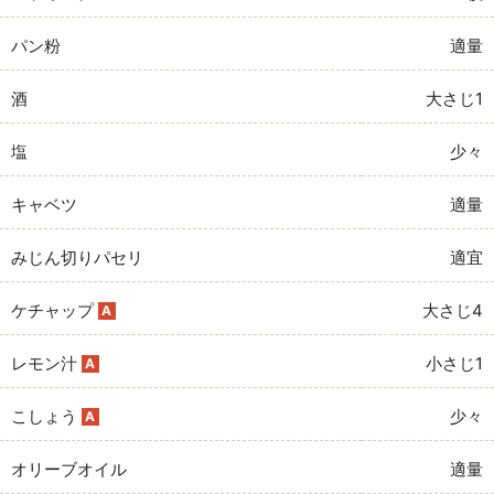
パン粉
適量
酒
大さじ1
塩
少々
キャベツ
適量
みじん切りパセリ
適宜
ケチャップ
大さじ4
A
レモン汁
小さじ1
A
こしょう
少々
A
オリーブオイル
適量