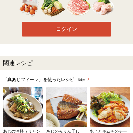
ログイン
関連レシピ
『真あじフィーレ』を使ったレシピ
64
件
あじの涼拌（リャン
あじのみりん干し
あじとキムチのチー