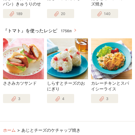
バン）きゅうりのせ
ズ焼き
189
20
140
『トマト』を使ったレシピ
1756
件
ささみカツサンド
しらすとチーズのお
カレーチキンとスパ
にぎり
イシーライス
3
4
3
ホーム
あじとチーズのケチャップ焼き