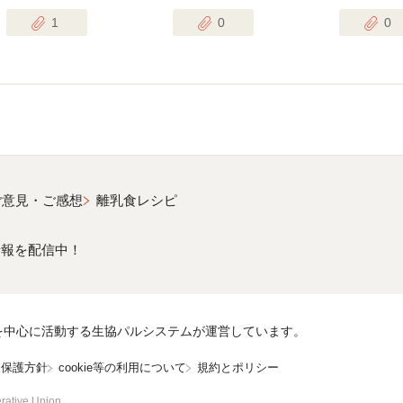
1
0
0
ご意見・ご感想
離乳食レシピ
情報を配信中！
を中心に活動する生協パルシステムが運営しています。
報保護方針
cookie等の利用について
規約とポリシー
rative Union