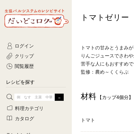
生協パルシステムのレシピ
トマトゼリー
コトコト
サイト
主菜
ひとさ
だいどこログ
サラダ・あえもの
農家生
Kinari
ログイン
常備菜・作りおき
おきらくだ
トマトの甘みとうまみが
yumyumいっしょご
クリップ
りんごジュースでさわや
おつまみ
3日分ご
苦手な人にもおすすめで
ぷれーんぺいじ
閲覧履歴
監修：農め～くくらぶ
3日分ご
乾物屋さん
レシピを探す
つくりお
材料
【カップ4個分】
がんば
料理カテゴリ
有賀薫さんのスー
カタログ
トマト
牛肉