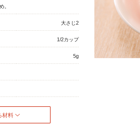
め。
ひき肉
大さじ2
アスパラガス
なす
1/2カップ
たまねぎ
5g
る材料