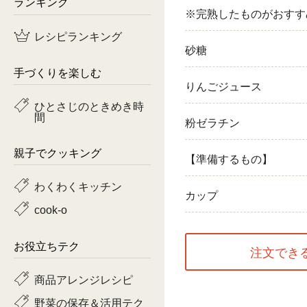
ランキング
※完熟したものがおすす
鶏肉
レシピランキング
砂糖
魚
手づくりを楽しむ
ピーマン
りんごジュース
ひとさじのときめき時
間
トマト
粉ゼラチン
親子でクッキング
【準備するもの】
わくわくキッチン
カップ
cook-o
お役立ちテク
注文でき
商品アレンジレシピ
野菜の保存＆活用テク