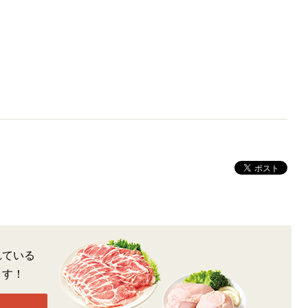
れている
ます！