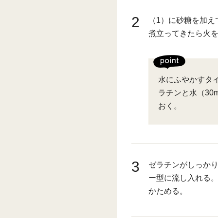
2
（1）に砂糖を加え
煮立ってきたら火
水にふやかすタ
ラチンと水（30
おく。
3
ゼラチンがしっか
ー型に流し入れる
かためる。