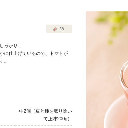
じのときめき時間
副菜
58
まれの野菜レシピ
汁物
1歳半からの幼児食
お弁当
しっかり！
はん
かに仕上げているので、トマトが
はんセット（2人分）
おやつ・デザート
す。
はんセット（3人分）
き肉魚菜菜セット
らない平日ごはん
プ
飛田和緒さんレシピ
中2個（皮と種を取り除い
て正味200g）
探す
豚肉