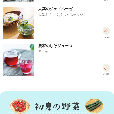
大葉のジェノベーゼ
大葉,にんにく,ミックスナッツ
1,703
農家のしそジュース
赤しそ
3,516