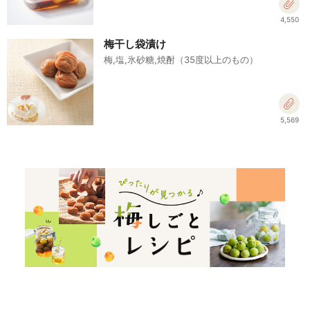
4,550
梅干し袋漬け
梅,塩,氷砂糖,焼酎（35度以上のもの）
5,569