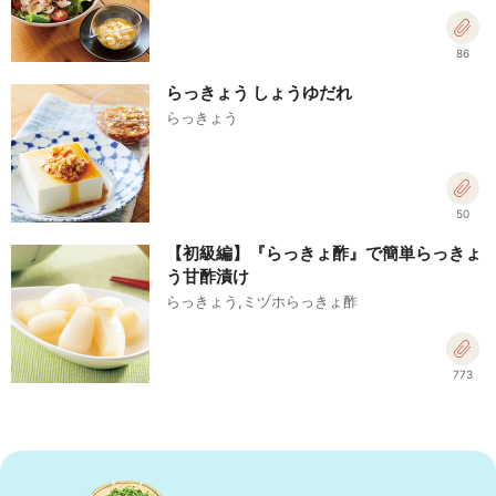
86
らっきょう しょうゆだれ
らっきょう
50
【初級編】『らっきょ酢』で簡単らっきょ
う甘酢漬け
らっきょう,ミヅホらっきょ酢
773