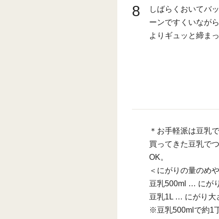
8
しばらくおいてバ
ーンですくいながら
よりギュッと締ま
＊お手軽派は豆乳
買ってきた豆乳でつ
OK。
＜にがりの量のめ
豆乳500ml … に
豆乳1L … にがり大
※豆乳500mlで約