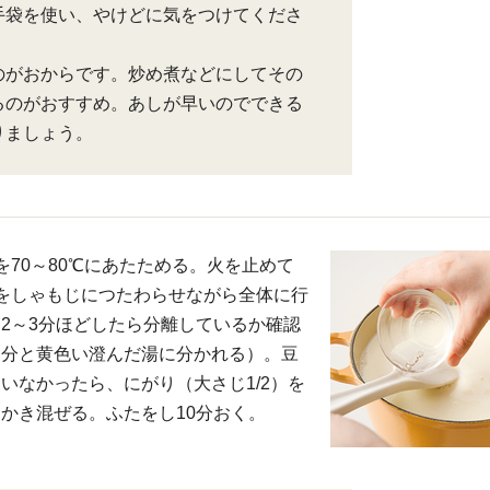
手袋を使い、やけどに気をつけてくださ
のがおからです。炒め煮などにしてその
るのがおすすめ。あしが早いのでできる
りましょう。
を70～80℃にあたためる。火を止めて
をしゃもじにつたわらせながら全体に行
2～3分ほどしたら分離しているか確認
部分と黄色い澄んだ湯に分かれる）。豆
いなかったら、にがり（大さじ1/2）を
かき混ぜる。ふたをし10分おく。