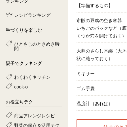
ランキング
【準備するもの】
鶏肉
レシピランキング
市販の豆腐の空き容器、
魚
いちごのパックなど（底
手づくりを楽しむ
ピーマン
くつか穴を開けておく）
ひとさじのときめき時
間
トマト
大判のさらし木綿（大き
状に縫っておく）
親子でクッキング
ミキサー
わくわくキッチン
cook-o
ゴム手袋
お役立ちテク
温度計（あれば）
商品アレンジレシピ
野菜の保存＆活用テク
注文でき