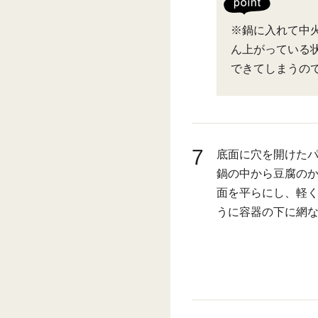
※鍋に入れて中
ん上がっている
できてしまうの
7
底面に穴を開けたパ
鍋の中から豆腐の
面を平らにし、軽
うに容器の下に網