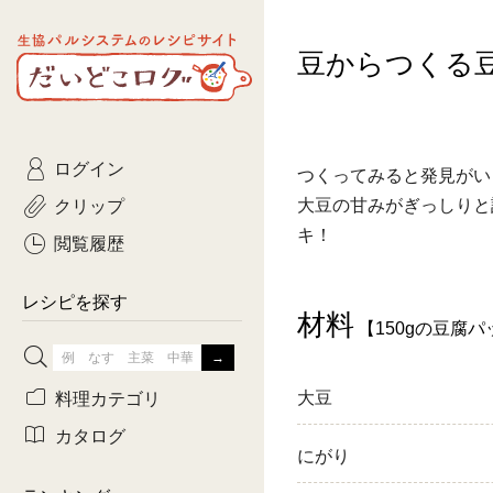
生協パルシステムのレシピ
豆からつくる
コトコト
サイト
主菜
ひとさ
だいどこログ
サラダ・あえもの
農家生
Kinari
ログイン
常備菜・作りおき
おきらくだ
つくってみると発見がい
yumyumいっしょご
クリップ
大豆の甘みがぎっしりと
おつまみ
3日分ご
キ！
ぷれーんぺいじ
閲覧履歴
3日分ご
乾物屋さん
レシピを探す
材料
つくりお
【150gの豆腐
がんば
料理カテゴリ
大豆
有賀薫さんのスー
カタログ
にがり
牛肉