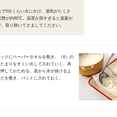
火で5分くらい火にかけ、湯気がたくさ
状態が約80℃。温度が高すぎると湯葉が
で、取り除いてさましてください。
ックにペーパータオルを敷き、（6）の
かたまりをすくい出して入れていく。表
く押してかためる。底から水が抜けるよ
などを敷き、バットに入れておく。