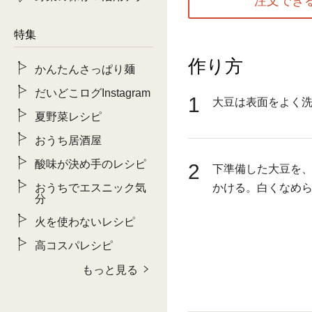
特集
作り方
かんたんさっぱり麺
だいどこログInstagram
1
大豆は表面をよく洗
夏野菜レシピ
おうち居酒屋
酸味が決め手のレシピ
2
下準備した大豆を、
おうちでエスニック気
かける。白くなめら
分
火を使わないレシピ
高コスパレシピ
もっと見る