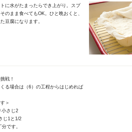
ットに水がたまったらでき上がり。スプ
そのまま食べてもOK。ひと晩おくと、
った豆腐になります。
で挑戦！
くる場合は（6）の工程からはじめれば
やす＞
がり小さじ2
さじ1と1/2
1丁分です。