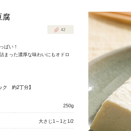
豆腐
じのときめき時間
副菜
42
まれの野菜レシピ
汁物
1歳半からの幼児食
お弁当
っぱい！
はん
詰まった濃厚な味わいにもオドロ
はんセット（2人分）
おやつ・デザート
はんセット（3人分）
き肉魚菜菜セット
パック 約2丁分】
らない平日ごはん
250g
プ
飛田和緒さんレシピ
大さじ1～1と1/2
探す
豚肉