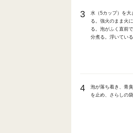
3
水（5カップ）を大
る。強火のまま火
る。泡がふく直前で
分煮る。浮いてい
4
泡が落ち着き、青
を止め、さらしの