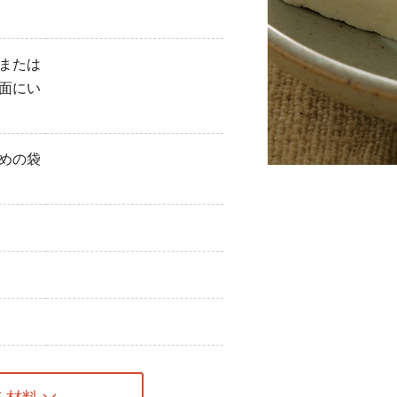
ひき肉
または
アスパラガス
面にい
なす
たまねぎ
めの袋
る材料