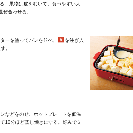
切る。果物は皮をむいて、食べやすい大
混ぜ合わせる。
A
バターを塗ってパンを並べ、
を注ぎ入
たす。
ズンなどをのせ、ホットプレートを低温
て10分ほど蒸し焼きにする。好みでミ