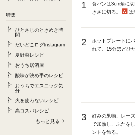
1
食パンは3cm角に
A
きさに切る。
は
特集
ひとさじのときめき時
間
2
ホットプレートに
だいどこログInstagram
れて、15分ほどひ
夏野菜レシピ
おうち居酒屋
酸味が決め手のレシピ
おうちでエスニック気
分
火を使わないレシピ
高コスパレシピ
3
好みの果物、レー
もっと見る
で加熱し、ふたをし
ントを飾る。