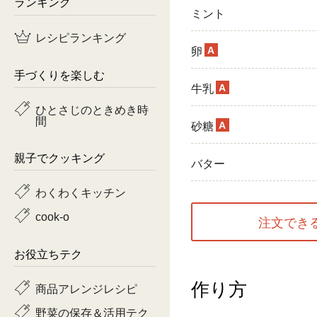
ランキング
ミント
鶏肉
レシピランキング
A
卵
魚
手づくりを楽しむ
A
ピーマン
牛乳
ひとさじのときめき時
間
トマト
A
砂糖
親子でクッキング
バター
わくわくキッチン
cook-o
注文でき
お役立ちテク
作り方
商品アレンジレシピ
野菜の保存＆活用テク