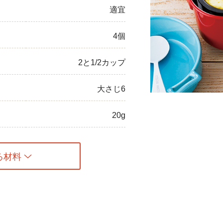
適宜
ひき肉
4個
アスパラガス
なす
2と1/2カップ
たまねぎ
大さじ6
20g
る材料