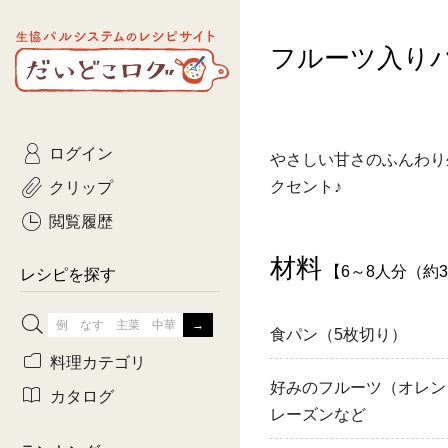
生協パルシステムのレシピ
フルーツ入り
コトコト
サイト
主菜
ひとさ
だいどこログ
サラダ・あえもの
農家生
Kinari
ログイン
常備菜・作りおき
おきらくだ
やさしい甘さのふんわり
yumyumいっしょご
クリップ
クセント♪
おつまみ
3日分ご
ぷれーんぺいじ
閲覧履歴
3日分ご
材料
【6～8人分（約
乾物屋さん
レシピを探す
つくりお
食パン（5枚切り）
がんば
料理カテゴリ
好みのフルーツ（オレン
有賀薫さんのスー
カタログ
レーズンなど
牛肉