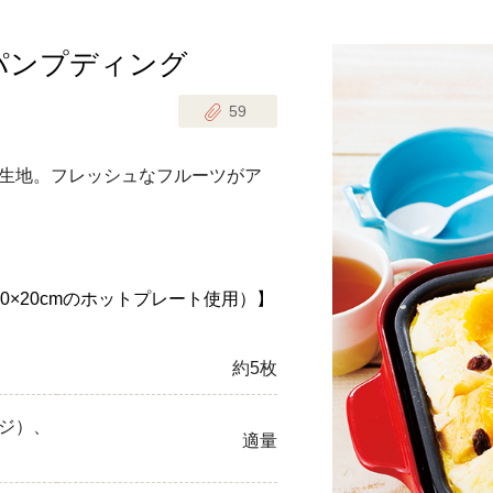
パンプディング
じのときめき時間
副菜
59
まれの野菜レシピ
汁物
1歳半からの幼児食
お弁当
生地。フレッシュなフルーツがア
はん
はんセット（2人分）
おやつ・デザート
はんセット（3人分）
30×20cmのホットプレート使用）】
き肉魚菜菜セット
約5枚
らない平日ごはん
ジ）、
プ
飛田和緒さんレシピ
適量
探す
豚肉