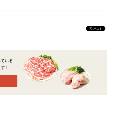
れている
ます！