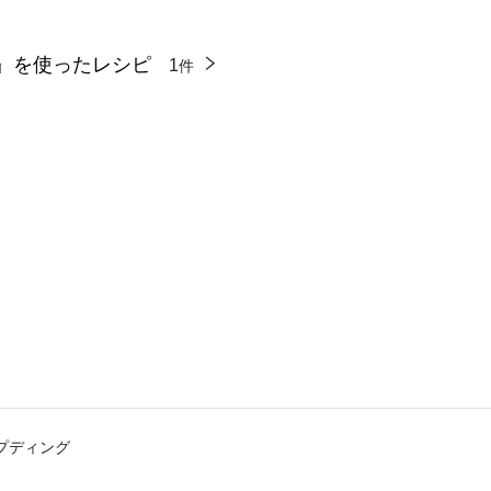
』を使ったレシピ
1
件
プディング