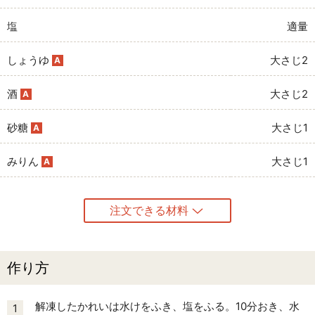
塩
適量
しょうゆ
大さじ2
A
酒
大さじ2
A
砂糖
大さじ1
A
みりん
大さじ1
A
注文できる材料
作り方
解凍したかれいは水けをふき、塩をふる。10分おき、水
1