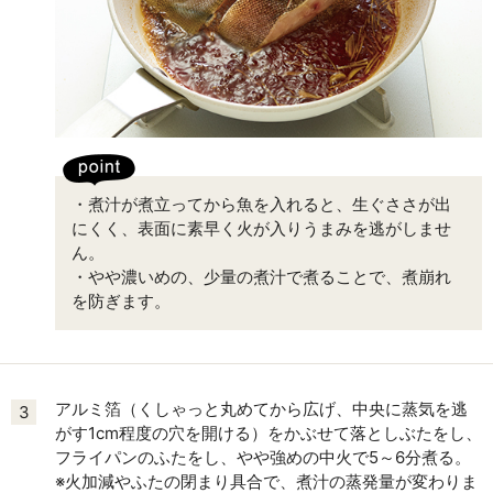
・煮汁が煮立ってから魚を入れると、生ぐささが出
にくく、表面に素早く火が入りうまみを逃がしませ
ん。
・やや濃いめの、少量の煮汁で煮ることで、煮崩れ
を防ぎます。
アルミ箔（くしゃっと丸めてから広げ、中央に蒸気を逃
3
がす1cm程度の穴を開ける）をかぶせて落としぶたをし、
フライパンのふたをし、やや強めの中火で5～6分煮る。
※火加減やふたの閉まり具合で、煮汁の蒸発量が変わりま