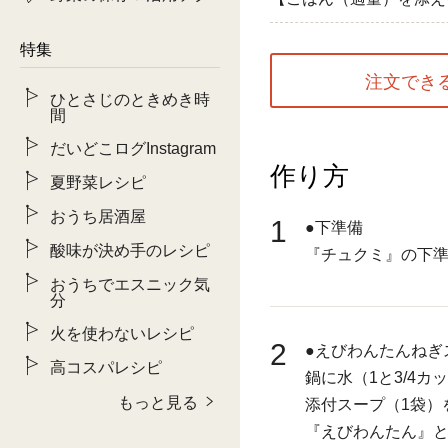
特集
注文でき
ひとさじのときめき時
間
だいどこログInstagram
作り方
夏野菜レシピ
おうち居酒屋
1
●下準備
酸味が決め手のレシピ
『チュクミ』の下
おうちでエスニック気
分
火を使わないレシピ
2
●えびわんたんねぎ
高コスパレシピ
鍋に水（1と3/4
もっと見る
添付スープ（1袋）
『えびわんたん』と