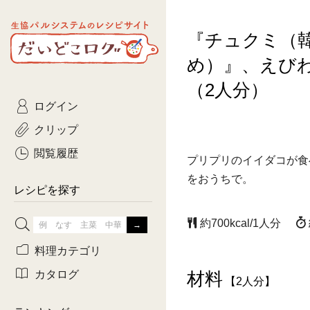
生協パルシステムのレシピ
『チュクミ（
コトコト
サイト
主菜
ひとさ
だいどこログ
め）』、えび
サラダ・あえもの
農家生
Kinari
（2人分）
ログイン
常備菜・作りおき
おきらくだ
yumyumいっしょご
クリップ
おつまみ
3日分ご
ぷれーんぺいじ
閲覧履歴
プリプリのイイダコが食
3日分ご
をおうちで。
乾物屋さん
レシピを探す
つくりお
約700kcal/1人分
がんば
料理カテゴリ
有賀薫さんのスー
カタログ
材料
【2人分】
牛肉