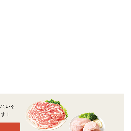
れている
ます！