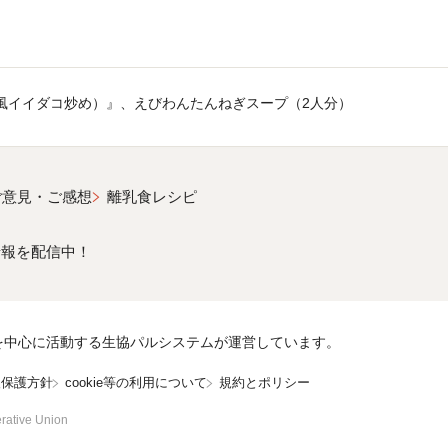
風イイダコ炒め）』、えびわんたんねぎスープ（2人分）
ご意見・ご感想
離乳食レシピ
情報を配信中！
を中心に活動する生協パルシステムが運営しています。
報保護方針
cookie等の利用について
規約とポリシー
rative Union