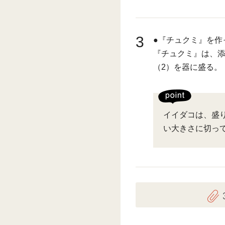
3
●『チュクミ』を作
『チュクミ』は、
（2）を器に盛る。
イイダコは、盛
い大きさに切っ