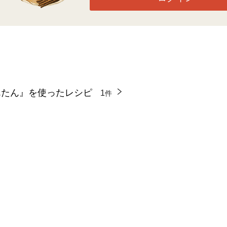
んたん』を使ったレシピ
1
件