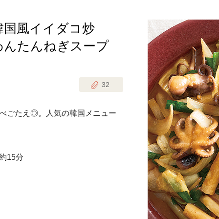
韓国風イイダコ炒
じのときめき時間
副菜
わんたんねぎスープ
まれの野菜レシピ
汁物
1歳半からの幼児食
お弁当
はん
32
はんセット（2人分）
おやつ・デザート
べごたえ◎。人気の韓国メニュー
はんセット（3人分）
き肉魚菜菜セット
約15分
らない平日ごはん
プ
飛田和緒さんレシピ
探す
豚肉