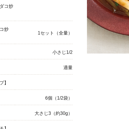
ダコ炒
ひき肉
アスパラガス
コ炒
1セット（全量）
なす
たまねぎ
小さじ1/2
適量
プ】
6個（1/2袋）
大さじ3（約30g）
る】