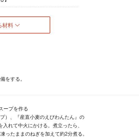
る材料
準備をする。
スープを作る
カップ）、『産直小麦のえびわんたん』の
を入れて中火にかける。煮立ったら、
凍ったままのねぎを加えて約2分煮る。