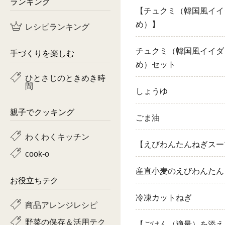
ランキング
【チュクミ（韓国風イイ
鶏肉
め）】
レシピランキング
魚
チュクミ（韓国風イイダ
手づくりを楽しむ
ピーマン
め）セット
ひとさじのときめき時
間
トマト
しょうゆ
親子でクッキング
ごま油
わくわくキッチン
【えびわんたんねぎスー
cook-o
産直小麦のえびわんたん
お役立ちテク
冷凍カットねぎ
商品アレンジレシピ
野菜の保存＆活用テク
【ごはん（適量）を添え