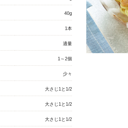
ひき肉
40g
アスパラガス
1本
なす
適量
たまねぎ
1～2個
少々
大さじ1と1/2
大さじ1と1/2
大さじ1と1/2