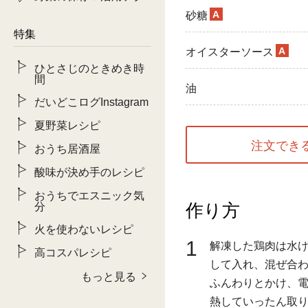
A
砂糖
特集
A
オイスターソース
ひとさじのときめき時
間
油
だいどこログInstagram
夏野菜レシピ
注文でき
おうち居酒屋
酸味が決め手のレシピ
おうちでエスニック気
作り方
分
火を使わないレシピ
1
解凍した鶏肉は水
高コスパレシピ
して入れ、混ぜ合
もっと見る
ふんわりとかけ、電
熱していったん取