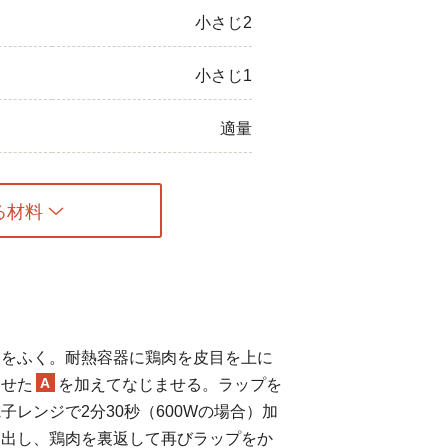
小さじ2
小さじ1
適量
る材料
けをふく。耐熱容器に鶏肉を皮目を上に
A
わせた
を加えてなじませる。ラップを
子レンジで2分30秒（600Wの場合）加
り出し、鶏肉を裏返して再びラップをか