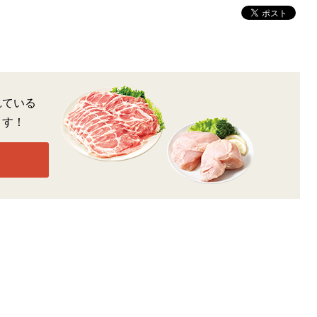
れている
ます！