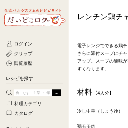
生協パルシステムのレシピ
レンチン鶏チ
コトコト
サイト
主菜
ひとさ
だいどこログ
サラダ・あえもの
農家生
Kinari
ログイン
常備菜・作りおき
おきらくだ
電子レンジでできる鶏チ
yumyumいっしょご
クリップ
さらに添付スープにチャ
おつまみ
3日分ご
アップ。スープの酸味が
ぷれーんぺいじ
閲覧履歴
すくなります。
3日分ご
乾物屋さん
レシピを探す
つくりお
材料
【4人分】
がんば
料理カテゴリ
冷し中華（しょうゆ）
有賀薫さんのスー
カタログ
牛肉
鶏モモ肉