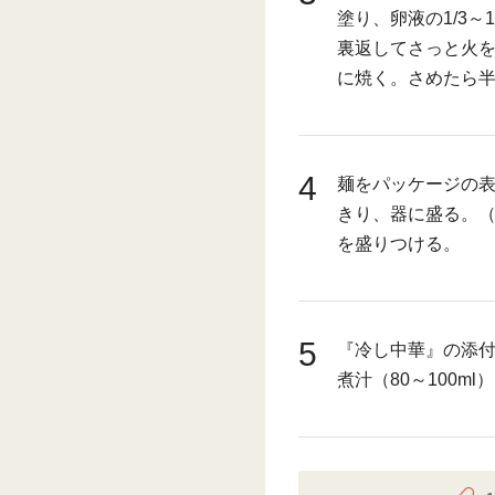
塗り、卵液の1/3～
裏返してさっと火
に焼く。さめたら
4
麺をパッケージの
きり、器に盛る。（
を盛りつける。
5
『冷し中華』の添付
煮汁（80～100m