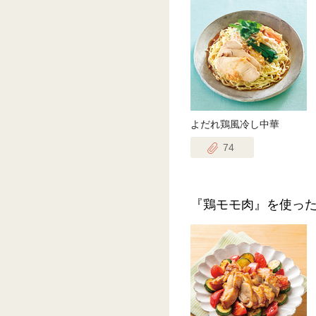
よだれ鶏風冷し中華
74
『鶏モモ肉』を使っ