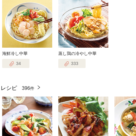
海鮮冷し中華
蒸し鶏の冷やし中華
34
333
たレシピ
396
件