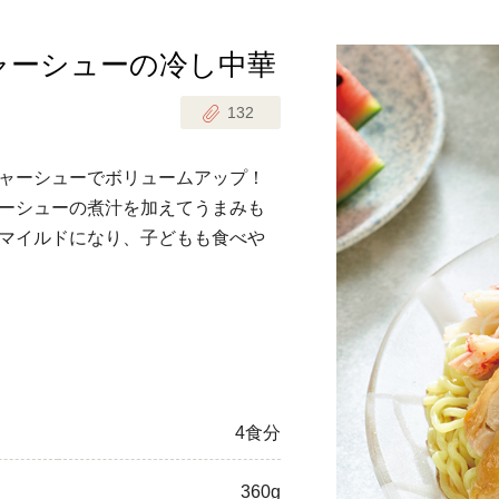
ャーシューの冷し中華
じのときめき時間
副菜
132
まれの野菜レシピ
汁物
1歳半からの幼児食
お弁当
ャーシューでボリュームアップ！
はん
ーシューの煮汁を加えてうまみも
はんセット（2人分）
おやつ・デザート
マイルドになり、子どもも食べや
はんセット（3人分）
き肉魚菜菜セット
らない平日ごはん
プ
飛田和緒さんレシピ
4食分
探す
豚肉
360g