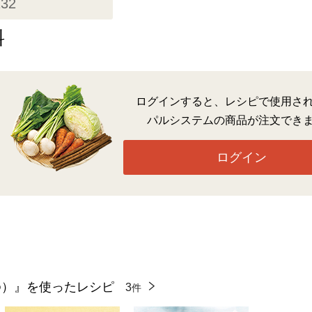
132
料
ログインすると、レシピで使用さ
パルシステムの商品が注文でき
ログイン
ゆ）』を使ったレシピ
3
件