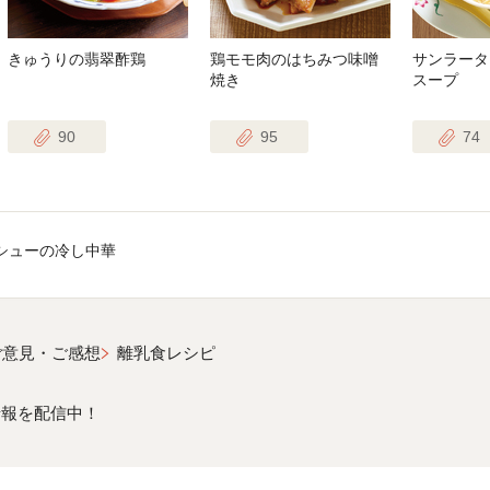
きゅうりの翡翠酢鶏
鶏モモ肉のはちみつ味噌
サンラータ
焼き
スープ
90
95
74
シューの冷し中華
ご意見・ご感想
離乳食レシピ
情報を配信中！