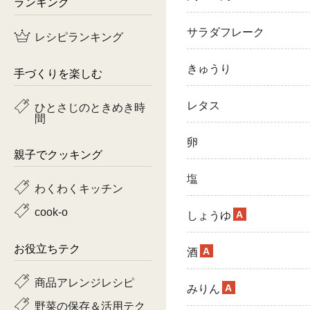
ランキング
鶏肉
サラダフレーク
レシピランキング
魚
きゅうり
手づくりを楽しむ
ピーマン
レタス
ひとさじのときめき時
間
トマト
卵
親子でクッキング
塩
わくわくキッチン
cook-o
A
しょうゆ
お役立ちテク
A
酒
商品アレンジレシピ
A
みりん
野菜の保存＆活用テク