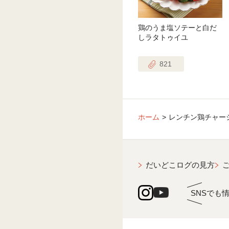
鶏のうま塩ソテーと白だ
しラタトゥイユ
821
ホーム
レンチン鶏チャー
だいどこログの見方
SNSでも