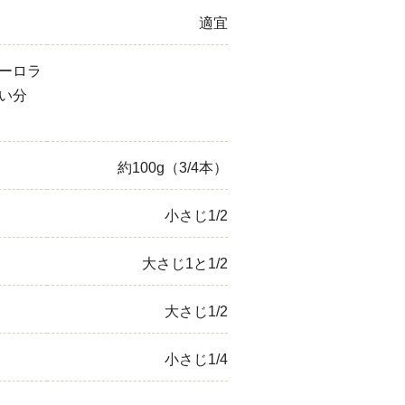
適宜
ーロラ
い分
約100g（3/4本）
小さじ1/2
大さじ1と1/2
大さじ1/2
小さじ1/4