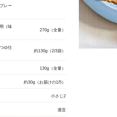
プレー
ひき肉
アスパラガス
用（味
270g（全量）
なす
たまねぎ
つゆ仕
約130g（2/3袋）
130g（全量）
約30g（お届けの1/5）
小さじ2
適宜