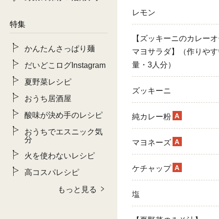
レモン
特集
【ズッキーニのカレーオ
かんたんさっぱり麺
マヨサラダ】（作りやす
だいどこログInstagram
量・3人分）
夏野菜レシピ
ズッキーニ
おうち居酒屋
酸味が決め手のレシピ
A
純カレー粉
おうちでエスニック気
分
A
マヨネーズ
火を使わないレシピ
A
ケチャップ
高コスパレシピ
もっと見る
塩