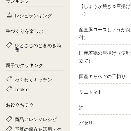
ランキング
【しょうが焼き＆唐揚げ
鶏肉
ト】
レシピランキング
魚
産直豚ロースしょうが焼
手づくりを楽しむ
ピーマン
付）
ひとさじのときめき時
間
トマト
国産若鶏の唐揚げ（便利
立て）
親子でクッキング
国産キャベツの千切り
わくわくキッチン
cook-o
ミニトマト
お役立ちテク
油
商品アレンジレシピ
パセリ
野菜の保存＆活用テク