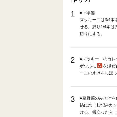
1
●下準備
ズッキーニは3/4
せる。残り1/4本
切りにする。
2
●ズッキーニのカレ
A
ボウルに
を混ぜ
ーニの水けをしぼ
3
●夏野菜のみそ汁を
鍋に水（1と3/4
ける。煮立ったら（