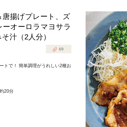
＆唐揚げプレート、ズ
じのときめき時間
副菜
レーオーロラマヨサラ
まれの野菜レシピ
汁物
そ汁（2人分）
1歳半からの幼児食
お弁当
はん
69
はんセット（2人分）
おやつ・デザート
ートで！ 簡単調理がうれしい2種お
はんセット（3人分）
き肉魚菜菜セット
約20分
らない平日ごはん
プ
飛田和緒さんレシピ
探す
豚肉