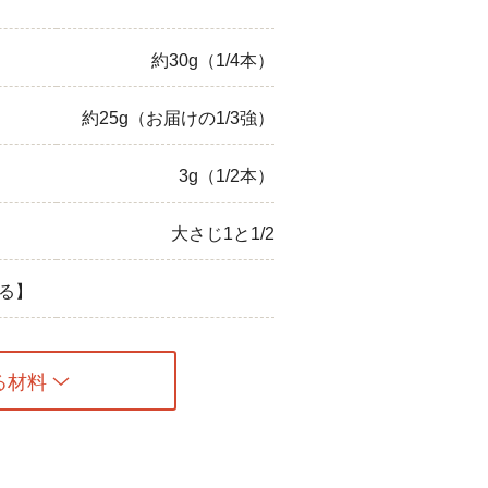
約30g（1/4本）
約25g（お届けの1/3強）
3g（1/2本）
大さじ1と1/2
る】
る材料