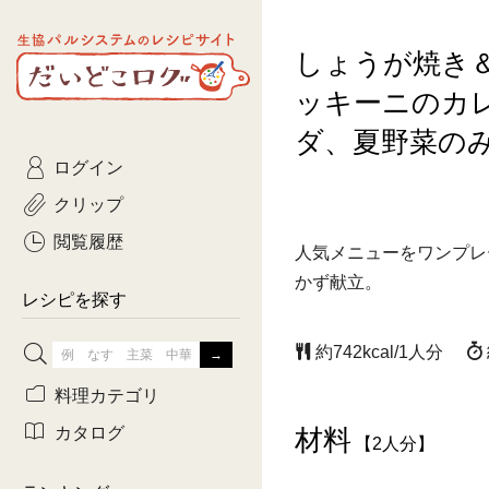
生協パルシステムのレシピ
しょうが焼き
コトコト
サイト
主菜
ひとさ
だいどこログ
ッキーニのカ
サラダ・あえもの
農家生
Kinari
ダ、夏野菜のみ
ログイン
常備菜・作りおき
おきらくだ
yumyumいっしょご
クリップ
おつまみ
3日分ご
ぷれーんぺいじ
閲覧履歴
人気メニューをワンプレ
3日分ご
かず献立。
乾物屋さん
レシピを探す
つくりお
約742kcal/1人分
がんば
料理カテゴリ
有賀薫さんのスー
カタログ
材料
【2人分】
牛肉