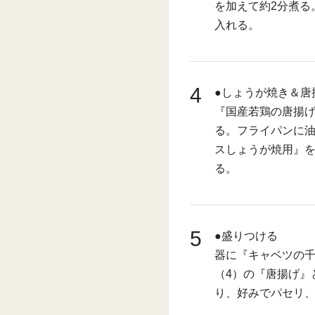
を加えて約2分煮る
入れる。
4
●しょうが焼き＆唐
『国産若鶏の唐揚
る。フライパンに
スしょうが焼用』
る。
5
●盛りつける
器に『キャベツの千
（4）の『唐揚げ』
り、好みでパセリ、