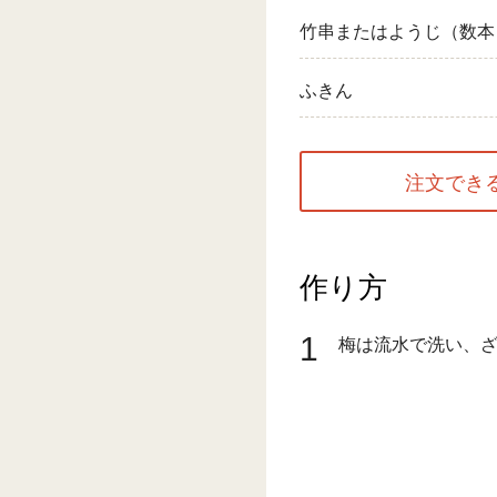
竹串またはようじ（数本
ふきん
注文でき
作り方
1
梅は流水で洗い、