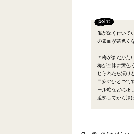
傷が深く付いて
の表面が茶色く
＊梅がまだかた
梅が全体に黄色
じられたら漬け
目安のひとつで
ール箱などに移
追熟してから漬
梅に傷を付けない