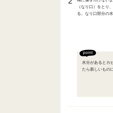
2
（なり口）をとり
る。なり口部分の
水分があるとカ
たら新しいもの