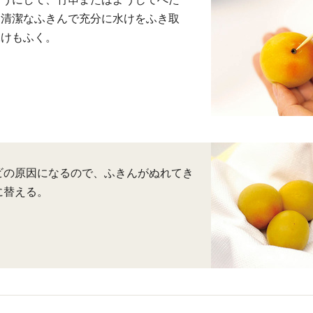
、清潔なふきんで充分に水けをふき取
水けもふく。
ビの原因になるので、ふきんがぬれてき
に替える。