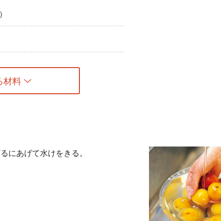
）
る材料
ざるにあげて水けをきる。