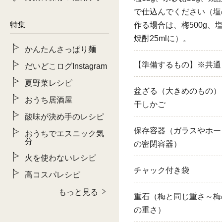
で仕込んでください（塩
特集
作る場合は、梅500g、塩
焼酎25mlに）。
かんたんさっぱり麺
【準備するもの】※共通
だいどこログInstagram
夏野菜レシピ
盆ざる（大きめのもの）
おうち居酒屋
干しかご
酸味が決め手のレシピ
保存容器（ガラスやホー
おうちでエスニック気
分
の密閉容器）
火を使わないレシピ
チャック付き袋
高コスパレシピ
もっと見る
重石（梅と同じ重さ～梅の
の重さ）