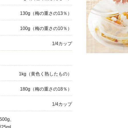
ひき肉
130g（梅の重さの13％）
アスパラガス
100g（梅の重さの10％）
なす
1/4カップ
たまねぎ
1kg（黄色く熟したもの）
180g（梅の重さの18％）
）
1/4カップ
00g、
25ml