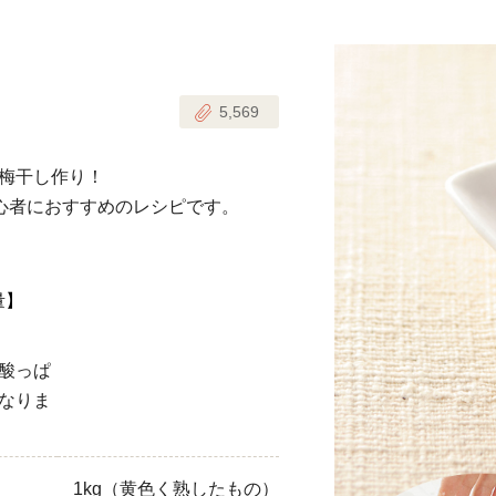
じのときめき時間
副菜
5,569
まれの野菜レシピ
汁物
1歳半からの幼児食
お弁当
梅干し作り！
はん
初心者におすすめのレシピです。
はんセット（2人分）
おやつ・デザート
はんセット（3人分）
量】
き肉魚菜菜セット
酸っぱ
らない平日ごはん
なりま
プ
飛田和緒さんレシピ
探す
豚肉
1kg（黄色く熟したもの）