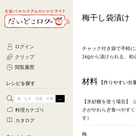
生協パルシステムのレシピ
梅干し袋漬け
コトコト
サイト
主菜
ひとさ
だいどこログ
サラダ・あえもの
農家生
Kinari
ログイン
常備菜・作りおき
おきらくだ
チャック付き袋で手軽に
yumyumいっしょご
クリップ
1kgから漬けられる、
おつまみ
3日分ご
ぷれーんぺいじ
閲覧履歴
3日分ご
材料
【作りやすい分
乾物屋さん
レシピを探す
つくりお
【氷砂糖を使う場合】（
がんば
料理カテゴリ
さがやわらぎ食べやすく
す）
有賀薫さんのスー
カタログ
牛肉
梅