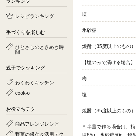
ランキング
鶏肉
塩
レシピランキング
魚
氷砂糖
手づくりを楽しむ
ピーマン
焼酎（35度以上のもの）
ひとさじのときめき時
間
トマト
【塩のみで漬ける場合】
親子でクッキング
梅
わくわくキッチン
cook-o
塩
お役立ちテク
焼酎（35度以上のもの
商品アレンジレシピ
＊半量で作る場合は、梅5
野菜の保存＆活用テク
塩65g、氷砂糖50g、焼酎