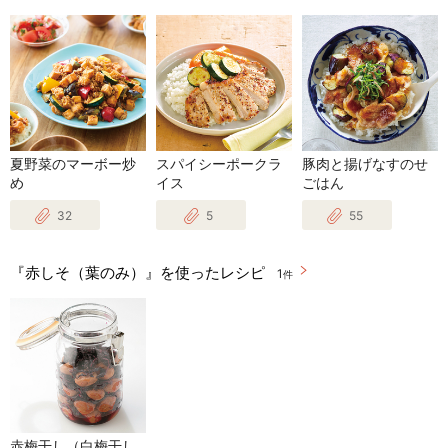
夏野菜のマーボー炒
スパイシーポークラ
豚肉と揚げなすのせ
め
イス
ごはん
32
5
55
『赤しそ（葉のみ）』を使ったレシピ
1
件
赤梅干し（白梅干し