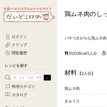
生協パルシステムのレシピ
鶏ムネ肉のし
コトコト
サイト
主菜
ひとさ
だいどこログ
サラダ・あえもの
農家生
Kinari
ログイン
常備菜・作りおき
おきらくだ
パサつきがちな鶏ムネ肉
yumyumいっしょご
クリップ
おつまみ
3日分ご
ぷれーんぺいじ
閲覧履歴
約333kcal/1人分
3日分ご
乾物屋さん
レシピを探す
つくりお
材料
【2人分】
がんば
料理カテゴリ
鶏ムネ肉
有賀薫さんのスー
カタログ
きゅうり
牛肉