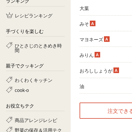
ランキング
大葉
鶏肉
レシピランキング
魚
A
みそ
手づくりを楽しむ
ピーマン
A
マヨネーズ
ひとさじのときめき時
間
トマト
A
みりん
親子でクッキング
A
おろししょうが
わくわくキッチン
油
cook-o
お役立ちテク
注文でき
商品アレンジレシピ
野菜の保存＆活用テク