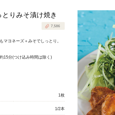
っとりみそ漬け焼き
じのときめき時間
副菜
7,586
まれの野菜レシピ
汁物
1歳半からの幼児食
お弁当
もマヨネーズ＋みそでしっとり。
はん
はんセット（2人分）
おやつ・デザート
約15分
(つけ込み時間は除く)
はんセット（3人分）
き肉魚菜菜セット
らない平日ごはん
1枚
プ
飛田和緒さんレシピ
1/2本
探す
豚肉