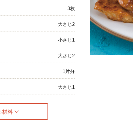
3枚
ひき肉
アスパラガス
大さじ2
なす
小さじ1
たまねぎ
大さじ2
1片分
大さじ1
る材料