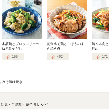
水晶鶏とブロッコリーの
黄金比で鶏とごぼうのす
鶏ムネ肉と
ねぎみそだれ
き焼き煮
炒め
155
462
171
りみそ漬け焼き
ご意見・ご感想
離乳食レシピ