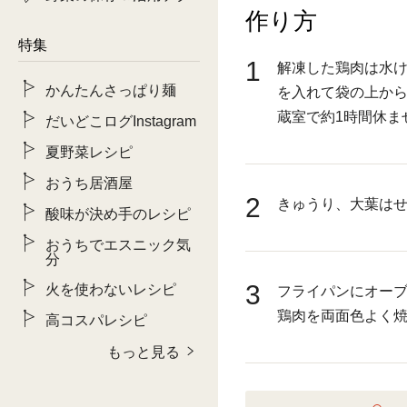
作り方
特集
1
解凍した鶏肉は水
かんたんさっぱり麺
を入れて袋の上か
蔵室で約1時間休ま
だいどこログInstagram
夏野菜レシピ
おうち居酒屋
2
きゅうり、大葉は
酸味が決め手のレシピ
おうちでエスニック気
分
3
火を使わないレシピ
フライパンにオー
鶏肉を両面色よく焼
高コスパレシピ
もっと見る