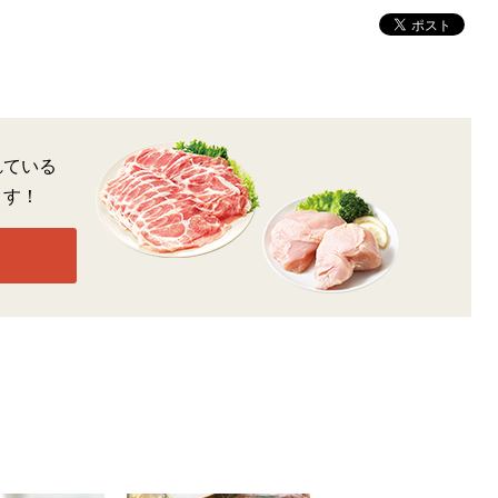
れている
ます！