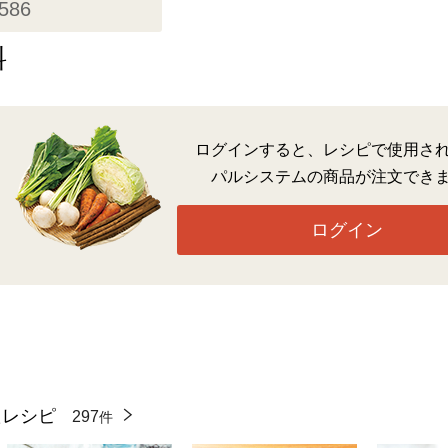
,586
料
ログインすると、レシピで使用さ
パルシステムの商品が注文でき
ログイン
たレシピ
297
件