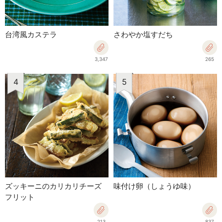
台湾風カステラ
さわやか塩すだち
3,347
265
4
5
ズッキーニのカリカリチーズ
味付け卵（しょうゆ味）
フリット
213
837