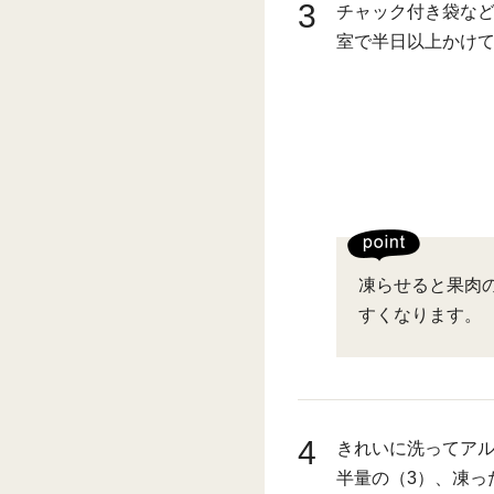
3
チャック付き袋な
室で半日以上かけ
凍らせると果肉
すくなります。
4
きれいに洗ってア
半量の（3）、凍っ