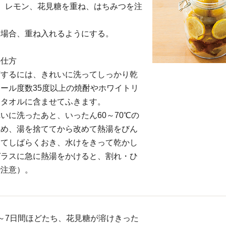
、レモン、花見糖を重ね、はちみつを注
る場合、重ね入れるようにする。
の仕方
菌するには、きれいに洗ってしっかり乾
ール度数35度以上の焼酎やホワイトリ
ータオルに含ませてふきます。
いに洗ったあと、いったん60～70℃の
温め、湯を捨ててから改めて熱湯をびん
けてしばらくおき、水けをきって乾かし
ガラスに急に熱湯をかけると、割れ・ひ
で注意）。
～7日間ほどたち、花見糖が溶けきった