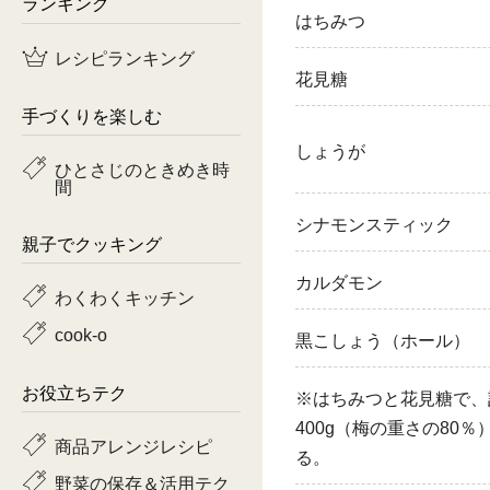
ランキング
はちみつ
鶏肉
レシピランキング
花見糖
魚
手づくりを楽しむ
ピーマン
しょうが
ひとさじのときめき時
間
トマト
シナモンスティック
親子でクッキング
カルダモン
わくわくキッチン
cook-o
黒こしょう（ホール）
お役立ちテク
※はちみつと花見糖で、
400g（梅の重さの80％
商品アレンジレシピ
る。
野菜の保存＆活用テク