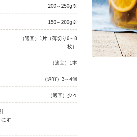
200～250g※
ひき肉
150～200g※
アスパラガス
なす
（適宜）1片（薄切り6～8
枚）
たまねぎ
（適宜）1本
（適宜）3～4個
（適宜）少々
計
）にす