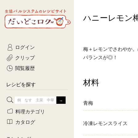
生協パルシステムのレシピ
ハニーレモン
コトコト
サイト
主菜
ひとさ
だいどこログ
サラダ・あえもの
農家生
Kinari
ログイン
常備菜・作りおき
おきらくだ
梅＋レモンでさわやか。
yumyumいっしょご
クリップ
バランスが◎！
おつまみ
3日分ご
ぷれーんぺいじ
閲覧履歴
3日分ご
材料
乾物屋さん
レシピを探す
つくりお
青梅
がんば
料理カテゴリ
有賀薫さんのスー
カタログ
冷凍レモンスライス
牛肉