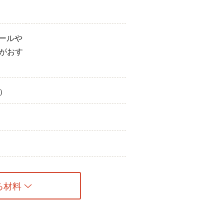
コールや
がおす
）
る材料