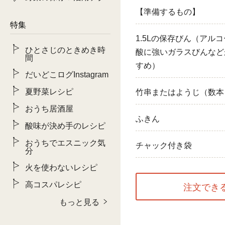
【準備するもの】
特集
1.5Lの保存びん（アル
ひとさじのときめき時
酸に強いガラスびんなど
間
すめ）
だいどこログInstagram
夏野菜レシピ
竹串またはようじ（数本
おうち居酒屋
ふきん
酸味が決め手のレシピ
おうちでエスニック気
チャック付き袋
分
火を使わないレシピ
高コスパレシピ
注文でき
もっと見る