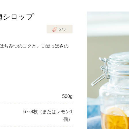
梅シロップ
じのときめき時間
副菜
575
まれの野菜レシピ
汁物
1歳半からの幼児食
お弁当
はちみつのコクと、甘酸っぱさの
はん
はんセット（2人分）
おやつ・デザート
はんセット（3人分）
き肉魚菜菜セット
500g
らない平日ごはん
6～8枚（またはレモン1
プ
飛田和緒さんレシピ
個）
探す
豚肉