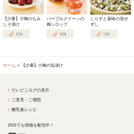
【少量】小梅のもみ
パープルクイーンの
しらすと薬味の混ぜ
しそ漬け
梅シロップ
ずし
539
456
130
ホーム
【少量】小梅の塩漬け
だいどこログの見方
ご意見・ご感想
離乳食レシピ
SNSでも情報を配信中！