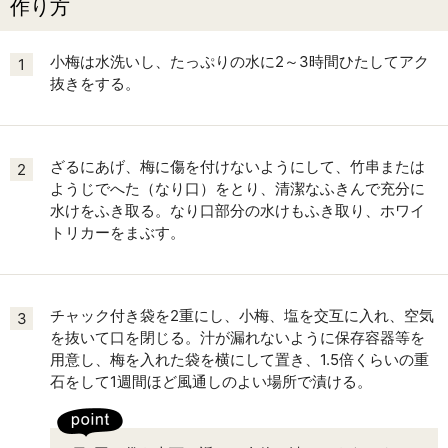
作り方
小梅は水洗いし、たっぷりの水に2～3時間ひたしてアク
1
抜きをする。
ざるにあげ、梅に傷を付けないようにして、竹串または
2
ようじでへた（なり口）をとり、清潔なふきんで充分に
水けをふき取る。なり口部分の水けもふき取り、ホワイ
トリカーをまぶす。
チャック付き袋を2重にし、小梅、塩を交互に入れ、空気
3
を抜いて口を閉じる。汁が漏れないように保存容器等を
用意し、梅を入れた袋を横にして置き、1.5倍くらいの重
石をして1週間ほど風通しのよい場所で漬ける。