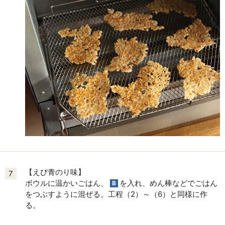
【えび青のり味】
7
ボウルに温かいごはん、
を入れ、めん棒などでごはん
B
をつぶすように混ぜる。工程（2）～（6）と同様に作
る。