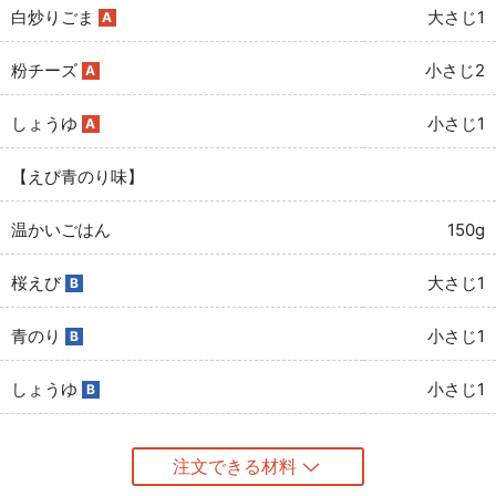
白炒りごま
大さじ1
A
粉チーズ
小さじ2
A
しょうゆ
小さじ1
A
【えび青のり味】
温かいごはん
150g
桜えび
大さじ1
B
青のり
小さじ1
B
しょうゆ
小さじ1
B
注文できる材料