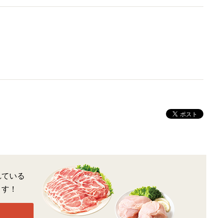
れている
ます！