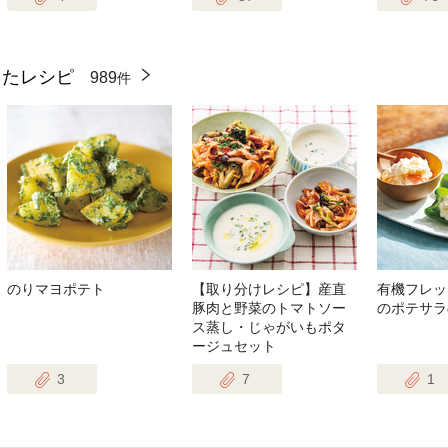
ったレシピ
989
件
のりマヨポテト
【取り分けレシピ】産直
有機フレッ
豚肉と野菜のトマトソー
のポテサラ
ス蒸し・じゃがいもポタ
ージュセット
3
7
1