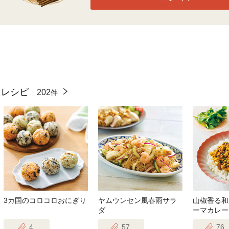
たレシピ
202
件
3カ国のコロコロおにぎり
ヤムウンセン風春雨サラ
山椒香る和
ダ
ーマカレー
4
57
76