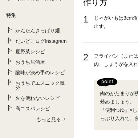
作り方
特集
1
じゃがいもは3cm
出す。
かんたんさっぱり麺
だいどこログInstagram
夏野菜レシピ
2
フライパン（また
おうち居酒屋
肉、しょうがを入
酸味が決め手のレシピ
おうちでエスニック気
分
肉のかたまりが
火を使わないレシピ
炒めましょう。
高コスパレシピ
『便利つゆ』×
っぷり入れて、
もっと見る