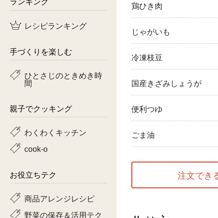
ランキング
鶏ひき肉
鶏肉
レシピランキング
じゃがいも
魚
手づくりを楽しむ
冷凍枝豆
ピーマン
ひとさじのときめき時
間
トマト
国産きざみしょうが
親子でクッキング
便利つゆ
わくわくキッチン
ごま油
cook-o
注文でき
お役立ちテク
商品アレンジレシピ
野菜の保存＆活用テク