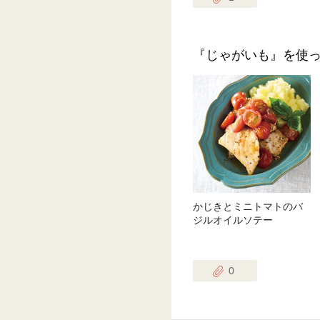
『じゃがいも』を使
かじきとミニトマトのバ
ジルオイルソテー
0