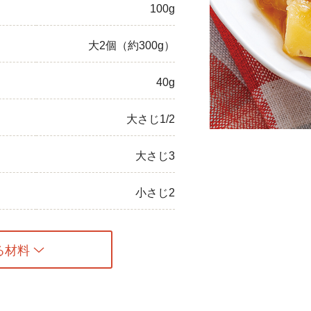
100g
ひき肉
大2個（約300g）
アスパラガス
40g
なす
たまねぎ
大さじ1/2
大さじ3
小さじ2
る材料