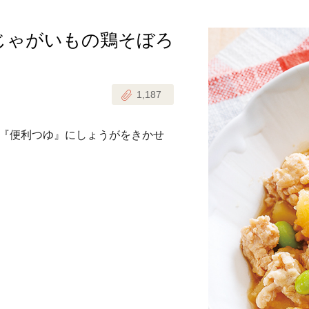
じゃがいもの鶏そぼろ
じのときめき時間
副菜
まれの野菜レシピ
汁物
1,187
1歳半からの幼児食
お弁当
はん
『便利つゆ』にしょうがをきかせ
はんセット（2人分）
おやつ・デザート
はんセット（3人分）
き肉魚菜菜セット
らない平日ごはん
プ
飛田和緒さんレシピ
探す
豚肉