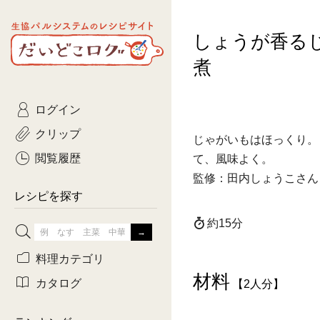
生協パルシステムのレシピ
しょうが香る
コトコト
サイト
主菜
ひとさ
だいどこログ
煮
サラダ・あえもの
農家生
Kinari
ログイン
常備菜・作りおき
おきらくだ
yumyumいっしょご
クリップ
じゃがいもはほっくり。
おつまみ
3日分ご
ぷれーんぺいじ
閲覧履歴
て、風味よく。
監修：田内しょうこさん
3日分ご
乾物屋さん
レシピを探す
つくりお
約15分
がんば
料理カテゴリ
材料
有賀薫さんのスー
カタログ
【2人分】
牛肉