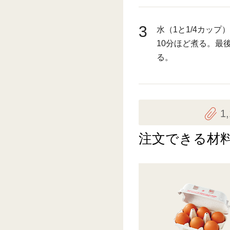
3
水（1と1/4カッ
10分ほど煮る。最
る。
1
注文できる材