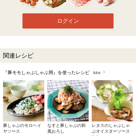
ログイン
関連レシピ
『豚モモしゃぶしゃぶ用』を使ったレシピ
64
件
豚しゃぶのモロヘイ
なすと豚しゃぶの和
レタスのしゃぶしゃ
ヤソース
風おろし
ぶオイスターソース