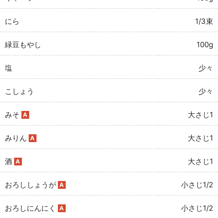
にら
1/3束
緑豆もやし
100g
塩
少々
こしょう
少々
みそ
大さじ1
A
みりん
大さじ1
A
酒
大さじ1
A
おろししょうが
小さじ1/2
A
おろしにんにく
小さじ1/2
A