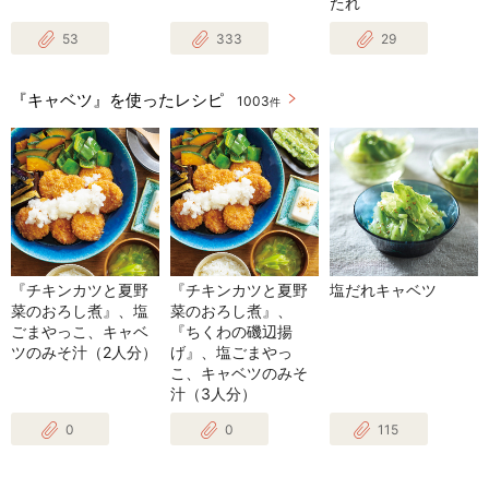
たれ
53
333
29
『キャベツ』を使ったレシピ
1003
件
『チキンカツと夏野
『チキンカツと夏野
塩だれキャベツ
菜のおろし煮』、塩
菜のおろし煮』、
ごまやっこ、キャベ
『ちくわの磯辺揚
ツのみそ汁（2人分）
げ』、塩ごまやっ
こ、キャベツのみそ
汁（3人分）
0
0
115