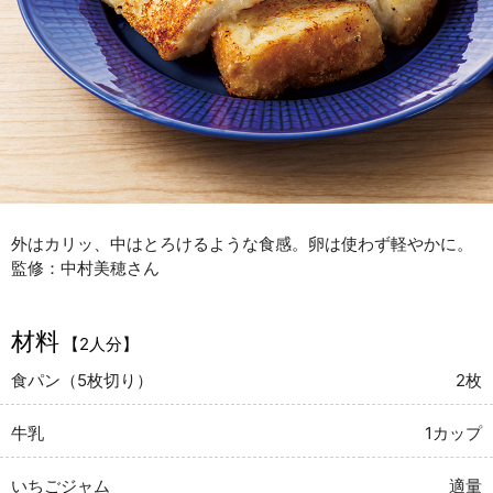
外はカリッ、中はとろけるような食感。卵は使わず軽やかに。
監修：中村美穂さん
材料
【2人分】
食パン（5枚切り）
2枚
牛乳
1カップ
いちごジャム
適量