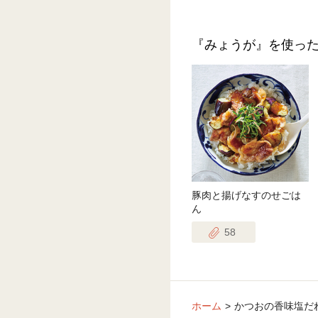
『みょうが』を使っ
豚肉と揚げなすのせごは
ん
58
ホーム
かつおの香味塩だ