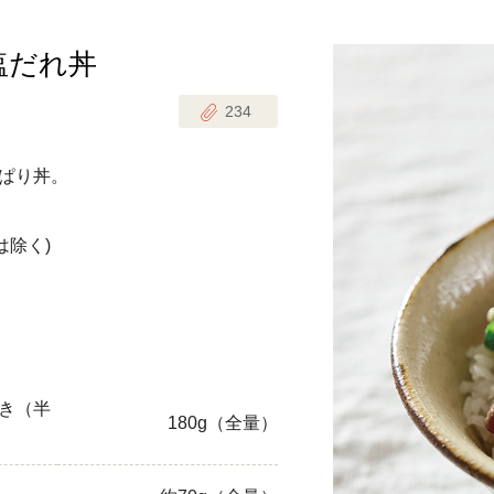
塩だれ丼
じのときめき時間
副菜
234
まれの野菜レシピ
汁物
1歳半からの幼児食
お弁当
ぱり丼。
はん
はんセット（2人分）
おやつ・デザート
は除く)
はんセット（3人分）
き肉魚菜菜セット
らない平日ごはん
き（半
180g（全量）
プ
飛田和緒さんレシピ
探す
豚肉