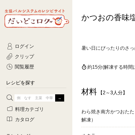
生協パルシステムのレシピ
かつおの香味
コトコト
サイト
主菜
ひとさ
だいどこログ
サラダ・あえもの
農家生
Kinari
ログイン
常備菜・作りおき
おきらくだ
暑い日にぴったりのさっ
yumyumいっしょご
クリップ
おつまみ
3日分ご
ぷれーんぺいじ
閲覧履歴
約15分
(解凍する時間
3日分ご
乾物屋さん
レシピを探す
つくりお
材料
【2～3人分】
がんば
料理カテゴリ
わら焼き南方かつおたた
有賀薫さんのスー
カタログ
解凍）
牛肉