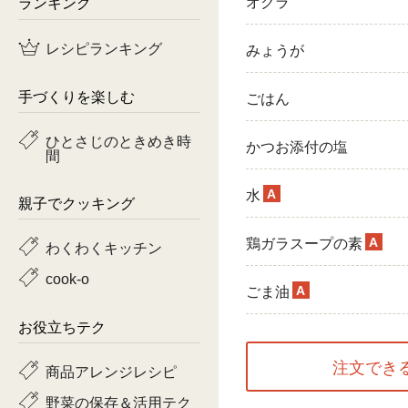
ランキング
オクラ
鶏肉
レシピランキング
みょうが
魚
手づくりを楽しむ
ごはん
ピーマン
ひとさじのときめき時
かつお添付の塩
間
トマト
A
水
親子でクッキング
A
鶏ガラスープの素
わくわくキッチン
cook-o
A
ごま油
お役立ちテク
注文でき
商品アレンジレシピ
野菜の保存＆活用テク