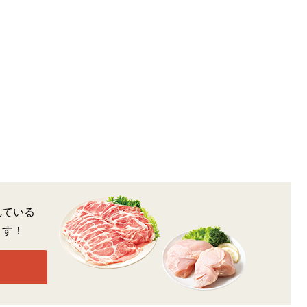
れている
ます！