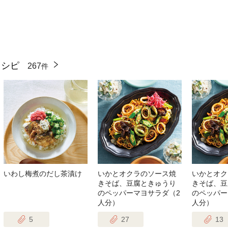
レシピ
267
件
いわし梅煮のだし茶漬け
いかとオクラのソース焼
いかとオク
きそば、豆腐ときゅうり
きそば、豆
のペッパーマヨサラダ（2
のペッパー
人分）
人分）
5
27
13