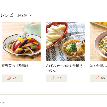
たレシピ
142
件
夏野菜の甘酢漬け
さばみそ缶の冷や汁風そ
冷や汁風ぶ
うめん
24
714
66
れ丼