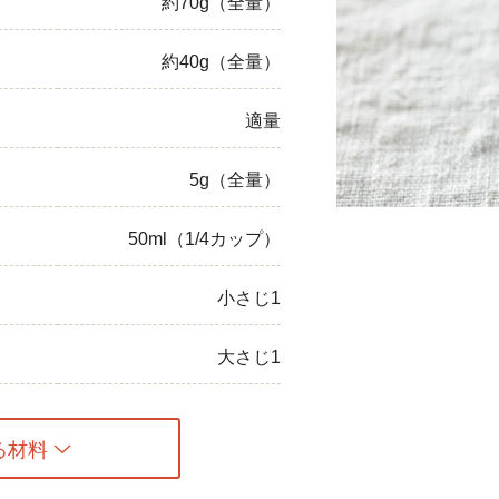
約70g（全量）
ひき肉
約40g（全量）
アスパラガス
適量
なす
5g（全量）
たまねぎ
50ml（1/4カップ）
小さじ1
大さじ1
る材料