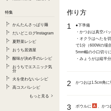
作り方
特集
1
かんたんさっぱり麺
●下準備
・かつおは真空パッ
だいどこログInstagram
・オクラはへたを
夏野菜レシピ
で1分（600Wの
おうち居酒屋
5mm幅の小口切り
酸味が決め手のレシピ
・みょうがは縦半
おうちでエスニック気
分
火を使わないレシピ
2
かつおは1.5cm角
高コスパレシピ
もっと見る
3
A
ボウルに
、かつ