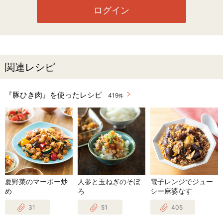
ログイン
関連レシピ
『豚ひき肉』を使ったレシピ
419
件
夏野菜のマーボー炒
人参と玉ねぎのそぼ
電子レンジでジュー
め
ろ
シー麻婆なす
31
51
405