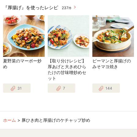
『厚揚げ』を使ったレシピ
237
件
夏野菜のマーボー炒
【取り分けレシピ】
ピーマンと厚揚げの
め
厚あげと大きめひら
みそマヨ焼き
たけの甘味噌炒めセ
ット
31
7
144
ホーム
豚ひき肉と厚揚げのケチャップ炒め