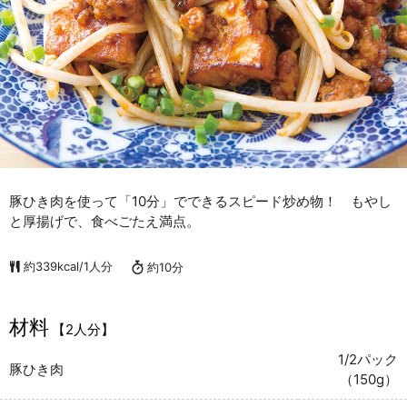
豚ひき肉を使って「10分」でできるスピード炒め物！ もやし
と厚揚げで、食べごたえ満点。
約339kcal/1人分
約10分
材料
【2人分】
1/2パック
豚ひき肉
（150g）