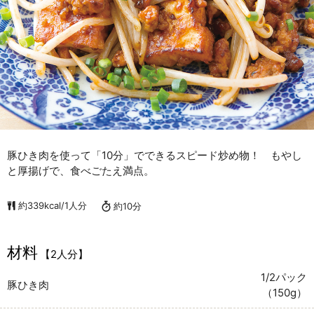
豚ひき肉を使って「10分」でできるスピード炒め物！ もやし
と厚揚げで、食べごたえ満点。
約339kcal/1人分
約10分
材料
【2人分】
1/2パック
豚ひき肉
（150g）