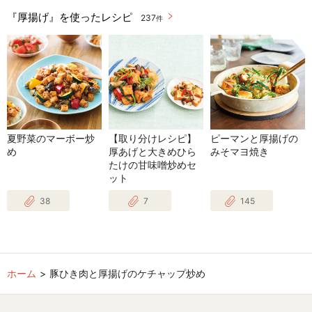
『厚揚げ』を使ったレシピ
237
件
夏野菜のマーボー炒
【取り分けレシピ】
ピーマンと厚揚げの
め
厚あげと大きめひら
みそマヨ焼き
たけの甘味噌炒めセ
ット
38
7
145
ホーム
豚ひき肉と厚揚げのケチャップ炒め