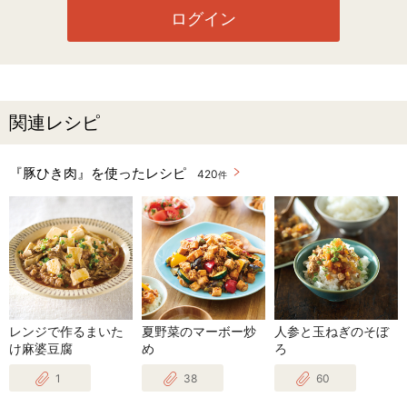
ログイン
関連レシピ
『豚ひき肉』を使ったレシピ
420
件
レンジで作るまいた
夏野菜のマーボー炒
人参と玉ねぎのそぼ
け麻婆豆腐
め
ろ
1
38
60