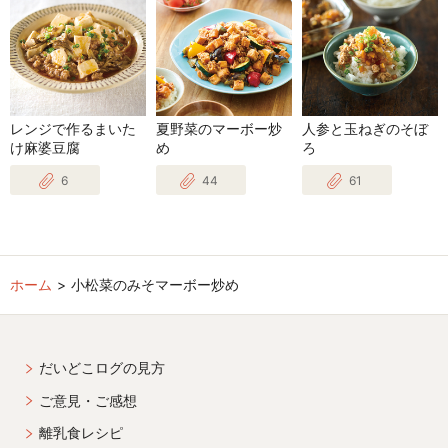
レンジで作るまいた
夏野菜のマーボー炒
人参と玉ねぎのそぼ
け麻婆豆腐
め
ろ
6
44
61
ホーム
小松菜のみそマーボー炒め
だいどこログの見方
ご意見・ご感想
離乳食レシピ