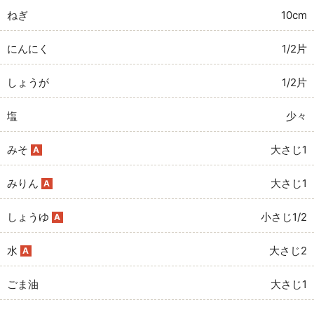
ねぎ
10cm
にんにく
1/2片
しょうが
1/2片
塩
少々
みそ
大さじ1
A
みりん
大さじ1
A
しょうゆ
小さじ1/2
A
水
大さじ2
A
ごま油
大さじ1