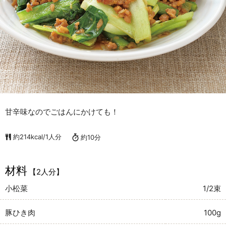
甘辛味なのでごはんにかけても！
約214kcal/1人分
約10分
材料
【2人分】
小松菜
1/2束
豚ひき肉
100g