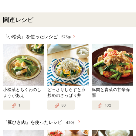
関連レシピ
『小松菜』を使ったレシピ
575
件
小松菜とちくわのし
どっさりしらすと卵
豚肉と青菜の甘辛春
ょうがあえ
炒めのさっぱり丼
雨
1
80
102
『豚ひき肉』を使ったレシピ
420
件