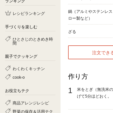
ランキング
鶏肉
鍋（アルミやステンレス
レシピランキング
ロー製など）
魚
手づくりを楽しむ
ピーマン
ざる
ひとさじのときめき時
間
トマト
注文でき
親子でクッキング
わくわくキッチン
作り方
cook-o
1
米をとぎ（無洗米
お役立ちテク
げて5分ほどおく。
商品アレンジレシピ
野菜の保存＆活用テク