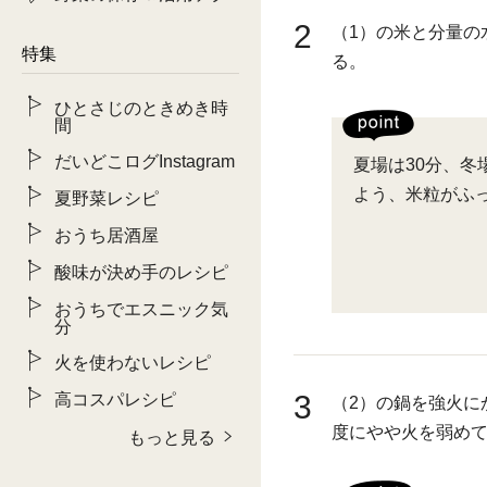
2
（1）の米と分量の
特集
る。
ひとさじのときめき時
間
だいどこログInstagram
夏場は30分、冬
よう、米粒がふ
夏野菜レシピ
おうち居酒屋
酸味が決め手のレシピ
おうちでエスニック気
分
火を使わないレシピ
3
高コスパレシピ
（2）の鍋を強火に
度にやや火を弱めて
もっと見る