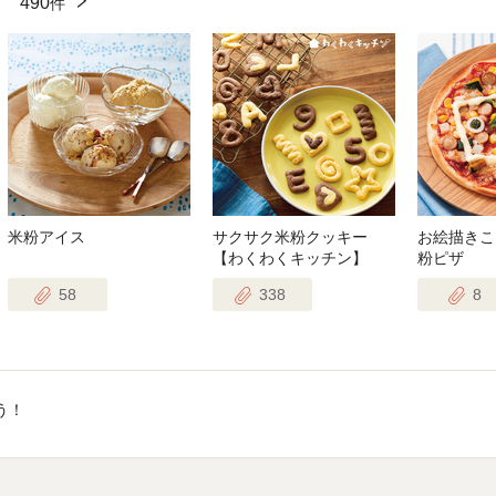
ピ
490
件
米粉アイス
サクサク米粉クッキー
お絵描きこ
【わくわくキッチン】
粉ピザ
58
338
8
う！