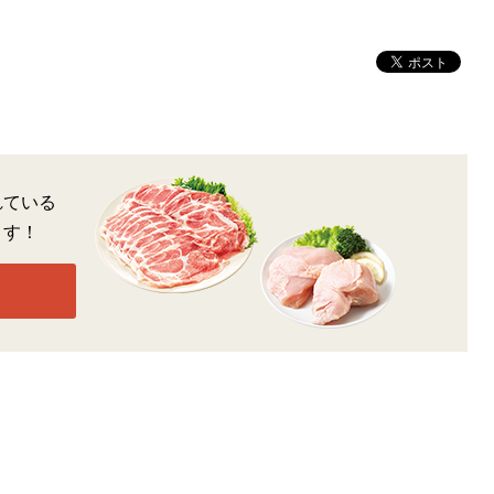
れている
ます！