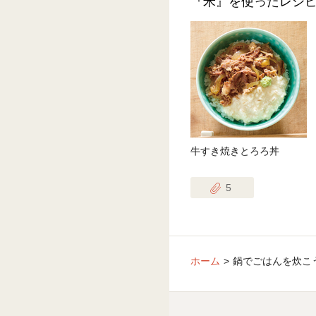
『米』を使ったレシ
牛すき焼きとろろ丼
5
ホーム
鍋でごはんを炊こ