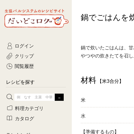
生協パルシステムのレシピ
鍋でごはんを
コトコト
サイト
主菜
ひとさ
だいどこログ
サラダ・あえもの
農家生
Kinari
ログイン
常備菜・作りおき
おきらくだ
鍋で炊いたごはんは、甘
yumyumいっしょご
クリップ
やつやの炊きたてを召し
おつまみ
3日分ご
ぷれーんぺいじ
閲覧履歴
3日分ご
材料
【米3合分】
乾物屋さん
レシピを探す
つくりお
米
がんば
料理カテゴリ
水
有賀薫さんのスー
カタログ
牛肉
【準備するもの】