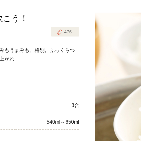
炊こう！
じのときめき時間
副菜
476
まれの野菜レシピ
汁物
1歳半からの幼児食
お弁当
みもうまみも、格別。ふっくらつ
はん
上がれ！
はんセット（2人分）
おやつ・デザート
はんセット（3人分）
き肉魚菜菜セット
3合
らない平日ごはん
540ml～650ml
プ
飛田和緒さんレシピ
探す
豚肉