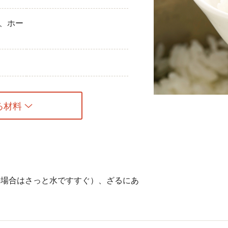
ひき肉
、ホー
アスパラガス
なす
たまねぎ
る材料
の場合はさっと水ですすぐ）、ざるにあ