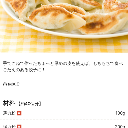
手でこねて作ったちょっと厚めの皮を使えば、もちもちで食べ
ごたえのある餃子に！
約80分
材料
【約40個分】
薄力粉
100g
A
強力粉
200g
A