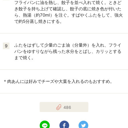
フライパンに油を熱し、餃子を並べ入れて焼く。ときど
き餃子を持ち上げて確認し、餃子の底に焼き色が付いた
ら、熱湯（約70ml）を注ぐ。すばやくふたをして、強火
で約5分蒸し焼きにする。
ふたをはずして少量のごま油（分量外）を入れ、フライ
9
パンをゆすりながら残った水分をとばし、カリッとする
まで焼く。
＊肉あんには好みでチーズや大葉を入れるのもおすすめ。
486
LINEで送る
Facebookでシェアする
Twitterでツイート