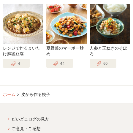
レンジで作るまいた
夏野菜のマーボー炒
人参と玉ねぎのそぼ
け麻婆豆腐
め
ろ
4
44
60
ホーム
皮から作る餃子
だいどこログの見方
ご意見・ご感想