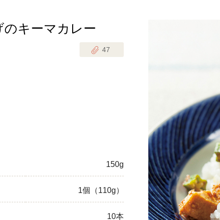
げのキーマカレー
じのときめき時間
副菜
47
まれの野菜レシピ
汁物
1歳半からの幼児食
お弁当
はん
はんセット（2人分）
おやつ・デザート
はんセット（3人分）
き肉魚菜菜セット
150g
らない平日ごはん
1個（110g）
プ
飛田和緒さんレシピ
探す
豚肉
10本