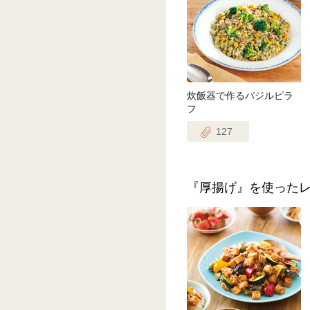
炊飯器で作るバジルピラ
フ
127
『厚揚げ』を使った