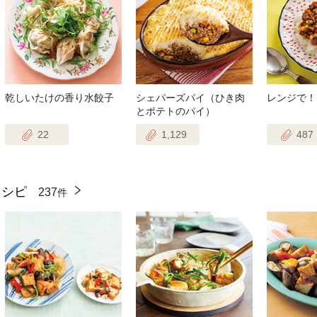
乾しいたけの香り水餃子
シェパーズパイ（ひき肉
レンジで！
とポテトのパイ）
22
1,129
487
レシピ
237
件