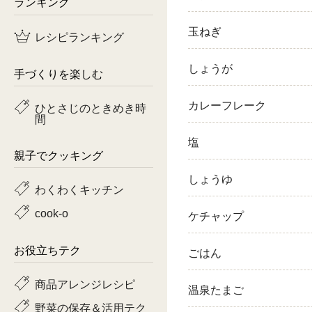
ランキング
鶏肉
玉ねぎ
レシピランキング
魚
しょうが
手づくりを楽しむ
ピーマン
カレーフレーク
ひとさじのときめき時
間
トマト
塩
親子でクッキング
しょうゆ
わくわくキッチン
cook-o
ケチャップ
お役立ちテク
ごはん
商品アレンジレシピ
温泉たまご
野菜の保存＆活用テク