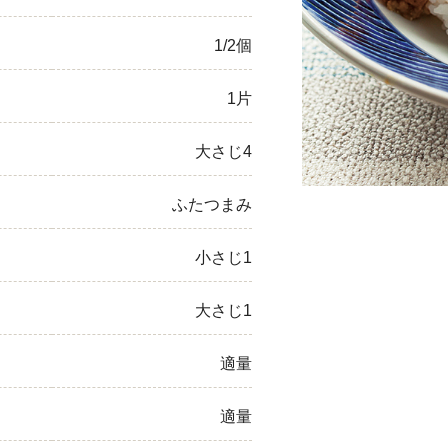
ひき肉
1/2個
アスパラガス
1片
なす
大さじ4
たまねぎ
ふたつまみ
小さじ1
大さじ1
適量
適量