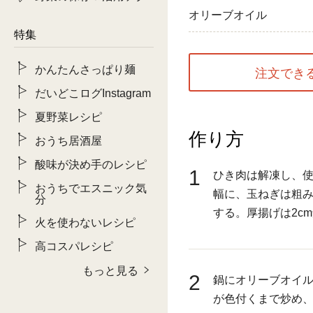
オリーブオイル
特集
かんたんさっぱり麺
注文でき
だいどこログInstagram
夏野菜レシピ
作り方
おうち居酒屋
酸味が決め手のレシピ
1
ひき肉は解凍し、使
おうちでエスニック気
幅に、玉ねぎは粗
分
する。厚揚げは2c
火を使わないレシピ
高コスパレシピ
もっと見る
2
鍋にオリーブオイ
が色付くまで炒め