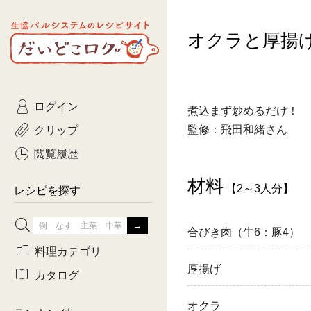
生協パルシステムのレシピ
オクラと厚揚
コトコト
サイト
主菜
ひとさ
だいどこログ
サラダ・あえもの
農家生
Kinari
ログイン
常備菜・作りおき
おきらくだ
煮込まず炒めるだけ！
yumyumいっしょご
クリップ
監修：飛田和緒さん
おつまみ
3日分ご
ぷれーんぺいじ
閲覧履歴
3日分ご
材料
【2～3人分】
乾物屋さん
レシピを探す
つくりお
合びき肉（牛6：豚4）
がんば
料理カテゴリ
厚揚げ
有賀薫さんのスー
カタログ
牛肉
オクラ