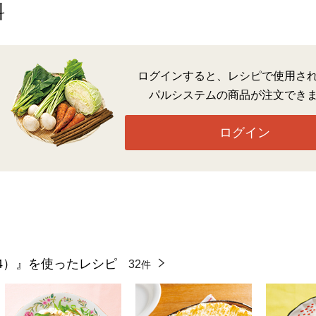
料
ログインすると、レシピで使用さ
パルシステムの商品が注文でき
ログイン
4）』を使ったレシピ
32
件