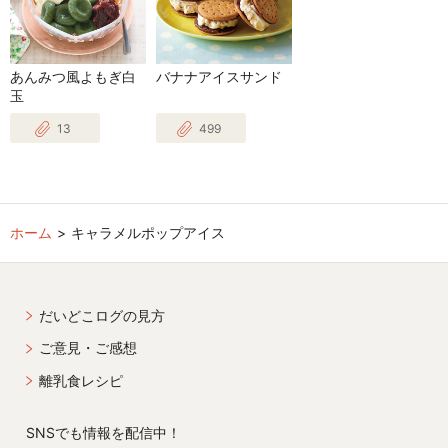
あんみつ風よもぎ白
バナナアイスサンド
玉
13
499
ホーム
キャラメルポップアイス
だいどこログの見方
ご意見・ご感想
離乳食レシピ
SNSでも情報を配信中！