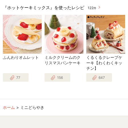
『ホットケーキミックス』を使ったレシピ
122
件
ふんわりオムレット
ミルククリームのク
くるくるクレープケ
リスマスパンケーキ
ーキ【わくわくキッ
チン】
77
156
647
ホーム
ミニどらやき