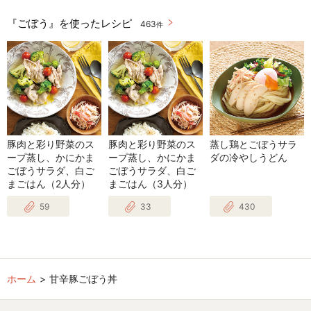
『ごぼう』を使ったレシピ
463
件
豚肉と彩り野菜のス
豚肉と彩り野菜のス
蒸し鶏とごぼうサラ
ープ蒸し、かにかま
ープ蒸し、かにかま
ダの冷やしうどん
ごぼうサラダ、白ご
ごぼうサラダ、白ご
まごはん（2人分）
まごはん（3人分）
59
33
430
ホーム
甘辛豚ごぼう丼