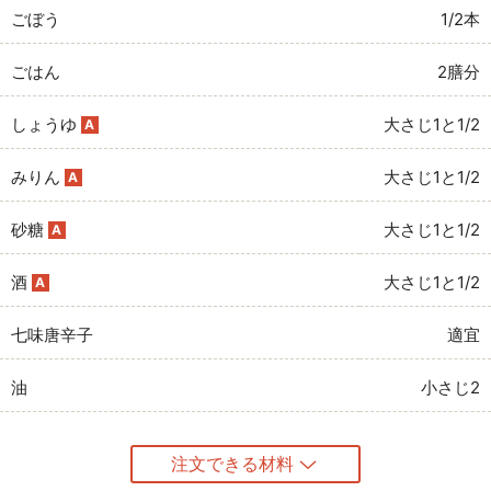
ごぼう
1/2本
ごはん
2膳分
しょうゆ
大さじ1と1/2
A
みりん
大さじ1と1/2
A
砂糖
大さじ1と1/2
A
酒
大さじ1と1/2
A
七味唐辛子
適宜
油
小さじ2
注文できる材料