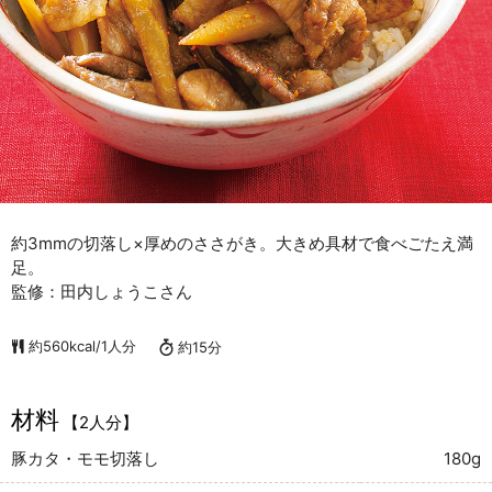
約3mmの切落し×厚めのささがき。大きめ具材で食べごたえ満
足。
監修：田内しょうこさん
約560kcal/1人分
約15分
材料
【2人分】
豚カタ・モモ切落し
180g