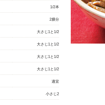
1/2本
ひき肉
アスパラガス
2膳分
なす
大さじ1と1/2
たまねぎ
大さじ1と1/2
大さじ1と1/2
大さじ1と1/2
適宜
小さじ2