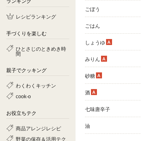
ランキング
ごぼう
鶏肉
レシピランキング
魚
ごはん
手づくりを楽しむ
ピーマン
A
しょうゆ
ひとさじのときめき時
間
トマト
A
みりん
親子でクッキング
A
砂糖
わくわくキッチン
A
酒
cook-o
七味唐辛子
お役立ちテク
油
商品アレンジレシピ
野菜の保存＆活用テク