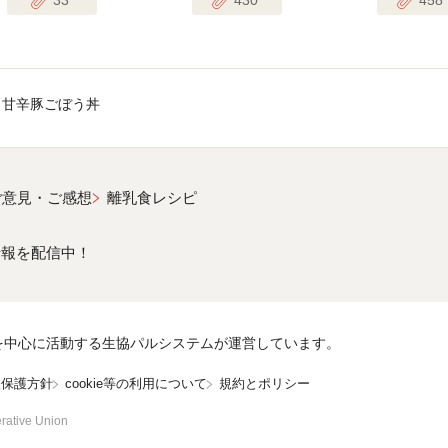
甘辛豚ごぼう丼
ご意見・ご感想
離乳食レシピ
情報を配信中！
を中心に活動する生協パルシステムが運営しています。
報保護方針
cookie等の利用について
規約とポリシー
rative Union