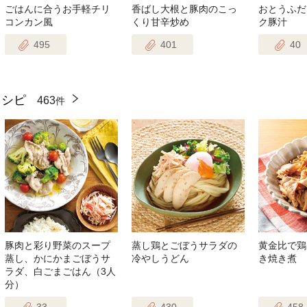
ごはんに合うお手軽チリ
香ばし大根と豚肉のこっ
おとうふだ
コンカン風
くり甘辛炒め
ク豚汁
495
401
40
レシピ
463
件
豚肉と彩り野菜のスープ
蒸し鶏とごぼうサラダの
黄金比で鶏
蒸し、かにかまごぼうサ
冷やしうどん
き焼き煮
ラダ、白ごまごはん（3人
分）
33
430
458