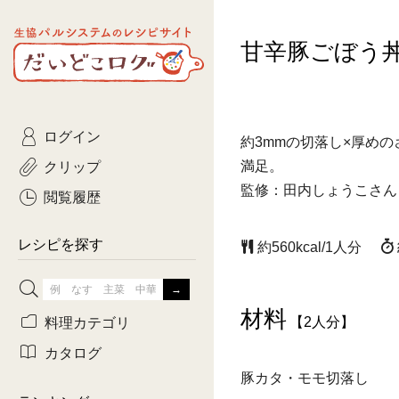
生協パルシステムのレシピ
甘辛豚ごぼう
コトコト
サイト
主菜
ひとさ
だいどこログ
サラダ・あえもの
農家生
Kinari
ログイン
常備菜・作りおき
おきらくだ
約3mmの切落し×厚め
yumyumいっしょご
クリップ
満足。
おつまみ
3日分ご
監修：田内しょうこさん
ぷれーんぺいじ
閲覧履歴
3日分ご
乾物屋さん
レシピを探す
約560kcal/1人分
つくりお
がんば
材料
料理カテゴリ
【2人分】
有賀薫さんのスー
カタログ
豚カタ・モモ切落し
牛肉