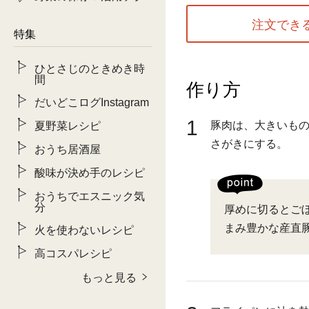
注文でき
特集
ひとさじのときめき時
間
作り方
だいどこログInstagram
1
豚肉は、大きいも
夏野菜レシピ
さがきにする。
おうち居酒屋
酸味が決め手のレシピ
おうちでエスニック気
分
厚めに切るとご
まみ豊かな産直
火を使わないレシピ
高コスパレシピ
もっと見る