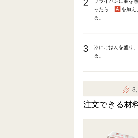
2
フライパンに油を熱
A
ったら、
を加え
る。
3
器にごはんを盛り、
る。
3
注文できる材