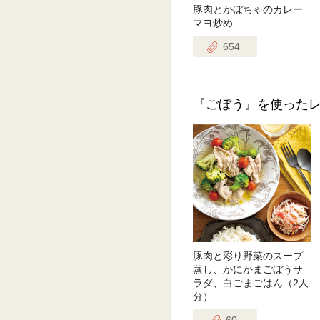
豚肉とかぼちゃのカレー
マヨ炒め
654
『ごぼう』を使った
豚肉と彩り野菜のスープ
蒸し、かにかまごぼうサ
ラダ、白ごまごはん（2人
分）
60