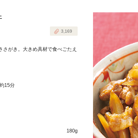
丼
じのときめき時間
副菜
3,169
まれの野菜レシピ
汁物
1歳半からの幼児食
お弁当
のささがき。大きめ具材で食べごたえ
はん
はんセット（2人分）
おやつ・デザート
はんセット（3人分）
約15分
き肉魚菜菜セット
らない平日ごはん
プ
飛田和緒さんレシピ
180g
探す
豚肉