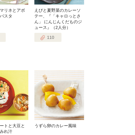
マリネとアボ
えびと夏野菜のカレーソ
パスタ
テー、『「キャロっとさ
ん」 にんじんくだものジ
ュース』（2人分）
110
ートと大豆と
うずら卵のカレー風味
みれ汁