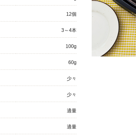
ひき肉
12個
アスパラガス
3～4本
なす
100g
たまねぎ
60g
少々
少々
適量
適量