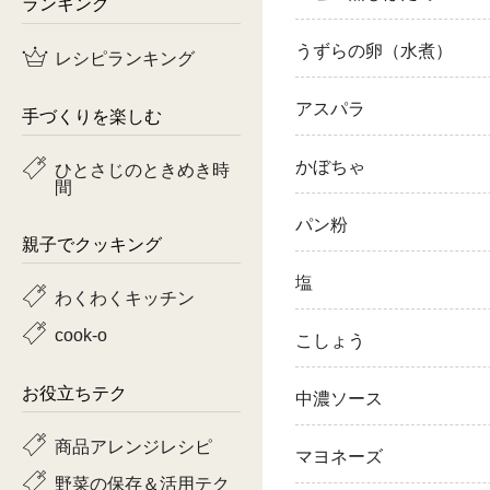
ランキング
鶏肉
うずらの卵（水煮）
レシピランキング
魚
アスパラ
手づくりを楽しむ
ピーマン
かぼちゃ
ひとさじのときめき時
間
トマト
パン粉
親子でクッキング
塩
わくわくキッチン
cook-o
こしょう
お役立ちテク
中濃ソース
商品アレンジレシピ
マヨネーズ
野菜の保存＆活用テク