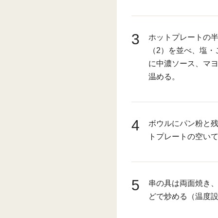
3
ホットプレートの半
（2）を並べ、塩・
に中濃ソース、マ
温める。
4
ボウルにパン粉と
トプレートの空い
5
串の具は両面焼き
どで炒める（温度設