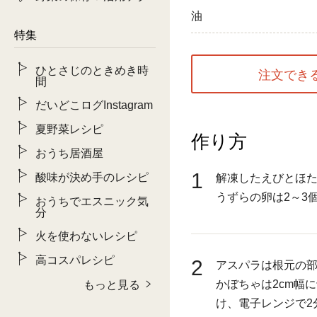
油
特集
ひとさじのときめき時
注文でき
間
だいどこログInstagram
夏野菜レシピ
作り方
おうち居酒屋
1
酸味が決め手のレシピ
解凍したえびとほた
うずらの卵は2～3
おうちでエスニック気
分
火を使わないレシピ
高コスパレシピ
2
アスパラは根元の部
かぼちゃは2cm幅
もっと見る
け、電子レンジで2