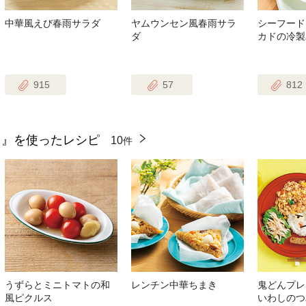
中華風えび春雨サラダ
ヤムウンセン風春雨サラ
シーフード
ダ
カドの冷製
915
57
812
）』を使ったレシピ
10
件
うずらとミニトマトの和
レンチン中華ちまき
鬼どんプレ
風ピクルス
いわしのつ