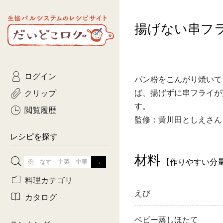
生協パルシステムのレシピ
揚げない串フ
コトコト
サイト
主菜
ひとさ
だいどこログ
サラダ・あえもの
農家生
Kinari
ログイン
常備菜・作りおき
おきらくだ
パン粉をこんがり焼いて
yumyumいっしょご
クリップ
ば、揚げずに串フライが
おつまみ
3日分ご
す。
ぷれーんぺいじ
閲覧履歴
監修：黄川田としえさん
3日分ご
乾物屋さん
レシピを探す
つくりお
材料
【作りやすい分
がんば
料理カテゴリ
えび
有賀薫さんのスー
カタログ
牛肉
ベビー蒸しほたて