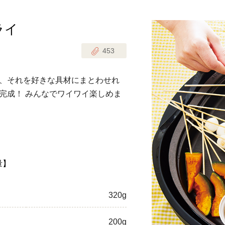
ライ
じのときめき時間
副菜
453
まれの野菜レシピ
汁物
1歳半からの幼児食
お弁当
、それを好きな具材にまとわせれ
はん
完成！ みんなでワイワイ楽しめま
はんセット（2人分）
おやつ・デザート
はんセット（3人分）
き肉魚菜菜セット
量】
らない平日ごはん
プ
飛田和緒さんレシピ
320g
探す
豚肉
200g