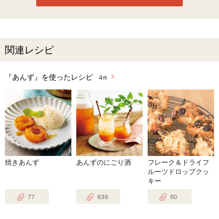
関連レシピ
『あんず』を使ったレシピ
4
件
焼きあんず
あんずのにごり酒
フレーク＆ドライフ
ルーツドロップクッ
キー
77
636
60