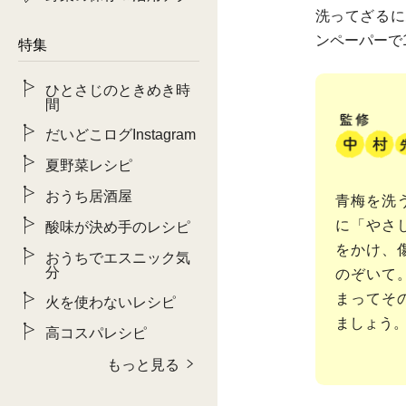
洗ってざるに
ンペーパーで
特集
ひとさじのときめき時
間
だいどこログInstagram
夏野菜レシピ
おうち居酒屋
青梅を洗
に「やさ
酸味が決め手のレシピ
をかけ、
おうちでエスニック気
分
のぞいて
まってそ
火を使わないレシピ
ましょう
高コスパレシピ
もっと見る