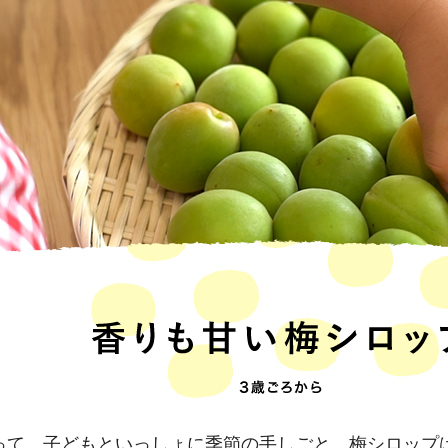
じのときめき時間
副菜
まれの野菜レシピ
汁物
1歳半からの幼児食
お弁当
はん
はんセット（2人分）
おやつ・デザート
はんセット（3人分）
き肉魚菜菜セット
らない平日ごはん
プ
飛田和緒さんレシピ
探す
豚肉
って、子どもといっしょに季節の手しごと。梅シロップ