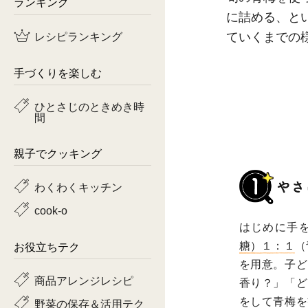
ランキング
に詰める、と
鶏肉
レシピランキング
ていくまでの
魚
手づくりを楽しむ
ピーマン
ひとさじのときめき時
間
トマト
親子でクッキング
わくわくキッチン
cook-o
はじめに手
糖）１：１
（
お役立ちテク
を用意。子ど
商品アレンジレシピ
香り？」「ど
をして青梅を
野菜の保存＆活用テク