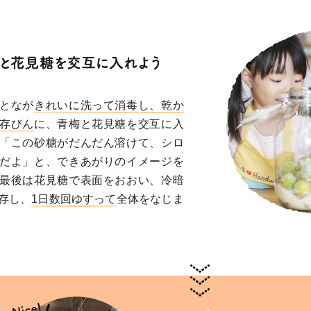
となが
きれいに洗って消毒し、乾か
存びん
に、青梅と花見糖を交互に入
「この砂糖がだんだん溶けて、シロ
だよ」と、できあがりのイメージを
最後は花見糖で表面をおおい、冷暗
存し、
1日数回ゆすって
全体をなじま