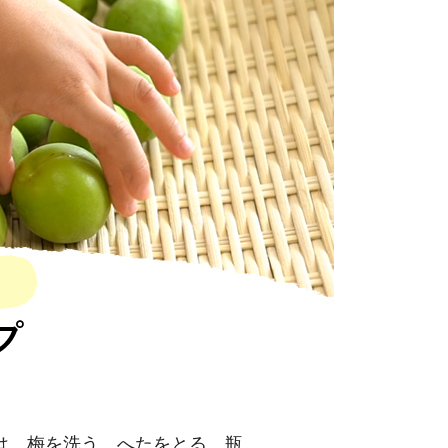
は、梅を洗う、へたをとる、瓶