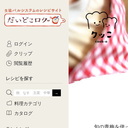
生協パルシステムのレシピ
コトコト
サイト
主菜
ひとさ
だいどこログ
サラダ・あえもの
農家生
Kinari
ログイン
常備菜・作りおき
おきらくだ
yumyumいっしょご
クリップ
おつまみ
3日分ご
ぷれーんぺいじ
閲覧履歴
3日分ご
乾物屋さん
レシピを探す
つくりお
がんば
料理カテゴリ
有賀薫さんのスー
カタログ
牛肉
旬の青梅を使