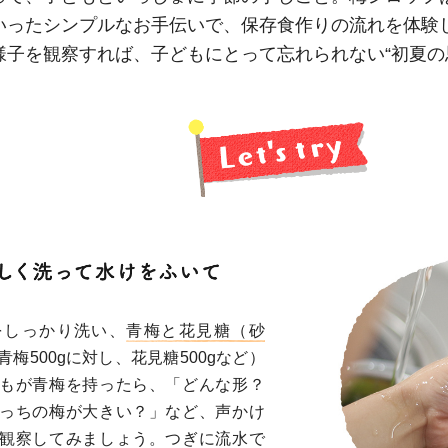
いったシンプルなお手伝いで、保存食作りの流れを体験
ひき肉
様子を観察すれば、子どもにとって忘れられない“初夏の
アスパラガス
なす
たまねぎ
をしっかり洗い、
青梅と花見糖（砂
青梅500gに対し、花見糖500gなど）
もが青梅を持ったら、「どんな形？
っちの梅が大きい？」など、声かけ
観察してみましょう。つぎに流水で