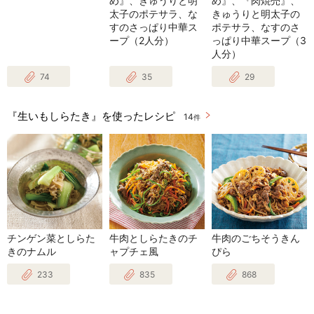
め』、きゅうりと明
め』、『肉焼売』、
太子のポテサラ、な
きゅうりと明太子の
すのさっぱり中華ス
ポテサラ、なすのさ
ープ（2人分）
っぱり中華スープ（3
人分）
74
35
29
『生いもしらたき』を使ったレシピ
14
件
チンゲン菜としらた
牛肉としらたきのチ
牛肉のごちそうきん
きのナムル
ャプチェ風
ぴら
233
835
868