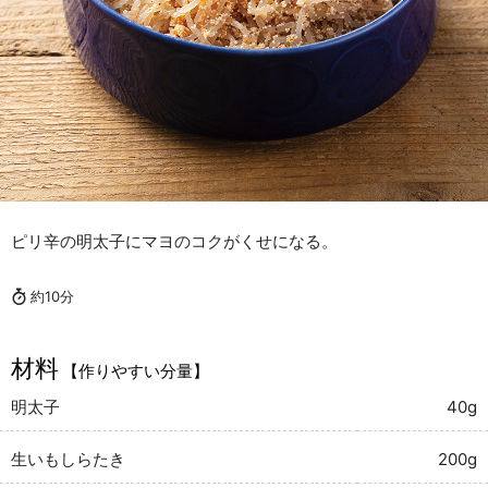
ピリ辛の明太子にマヨのコクがくせになる。
約10分
材料
【作りやすい分量】
明太子
40g
生いもしらたき
200g