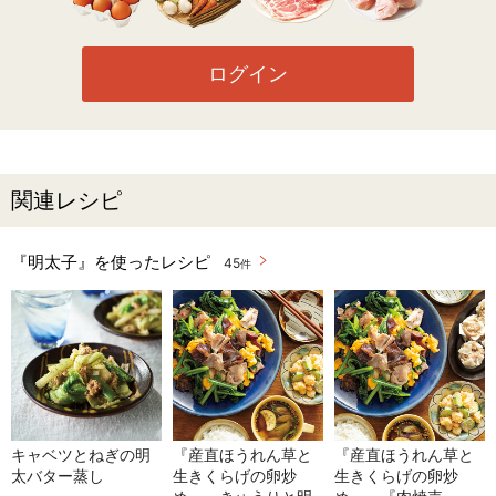
ログイン
関連レシピ
『明太子』を使ったレシピ
45
件
キャベツとねぎの明
『産直ほうれん草と
『産直ほうれん草と
太バター蒸し
生きくらげの卵炒
生きくらげの卵炒