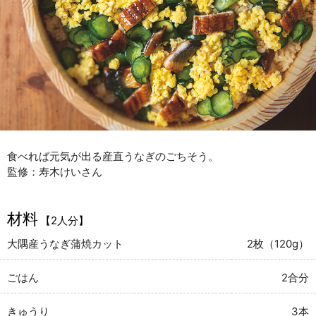
食べれば元気が出る産直うなぎのごちそう。
監修：寿木けいさん
材料
【2人分】
大隅産うなぎ蒲焼カット
2枚（120g）
ごはん
2合分
きゅうり
3本