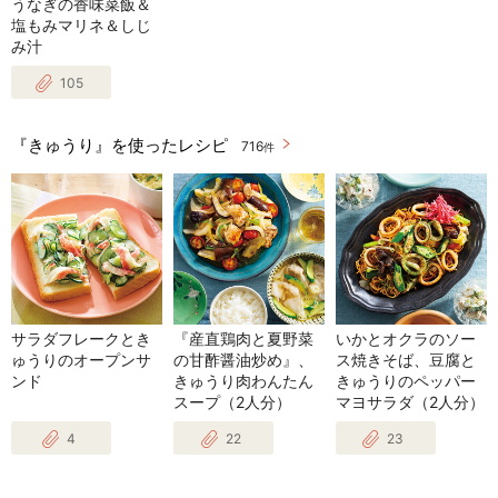
うなぎの香味菜飯＆
塩もみマリネ＆しじ
み汁
105
『きゅうり』を使ったレシピ
716
件
サラダフレークとき
『産直鶏肉と夏野菜
いかとオクラのソー
ゅうりのオープンサ
の甘酢醤油炒め』、
ス焼きそば、豆腐と
ンド
きゅうり肉わんたん
きゅうりのペッパー
スープ（2人分）
マヨサラダ（2人分）
4
22
23