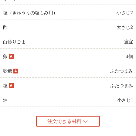
塩（きゅうりの塩もみ用）
小さじ2
酢
大さじ2
白炒りごま
適宜
卵
3個
A
砂糖
ふたつまみ
A
塩
ふたつまみ
A
油
小さじ1
注文できる材料