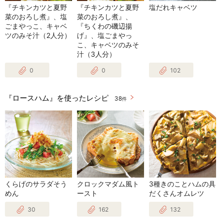
『チキンカツと夏野
『チキンカツと夏野
塩だれキャベツ
菜のおろし煮』、塩
菜のおろし煮』、
ごまやっこ、キャベ
『ちくわの磯辺揚
ツのみそ汁（2人分）
げ』、塩ごまやっ
こ、キャベツのみそ
汁（3人分）
0
0
102
『ロースハム』を使ったレシピ
38
件
くらげのサラダそう
クロックマダム風ト
3種きのことハムの具
めん
ースト
だくさんオムレツ
30
162
132