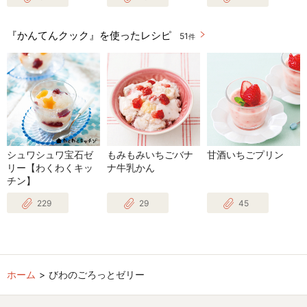
『かんてんクック』を使ったレシピ
51
件
シュワシュワ宝石ゼ
もみもみいちごバナ
甘酒いちごプリン
リー【わくわくキッ
ナ牛乳かん
チン】
229
29
45
ホーム
びわのごろっとゼリー