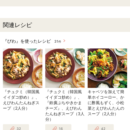
関連レシピ
『びわ』を使ったレシピ
31
件
『チュクミ（韓国風
『チュクミ（韓国風
キャベツを加えて簡
イイダコ炒め）』、
イイダコ炒め）』、
単ホイコーロー、か
えびわんたんねぎス
『鈴廣ぷちやきかま
に酢風もずく、小松
ープ（2人分）
チーズ』、えびわん
菜とえびわんたんの
たんねぎスープ（3人
スープ（2人分）
分）
32
16
42