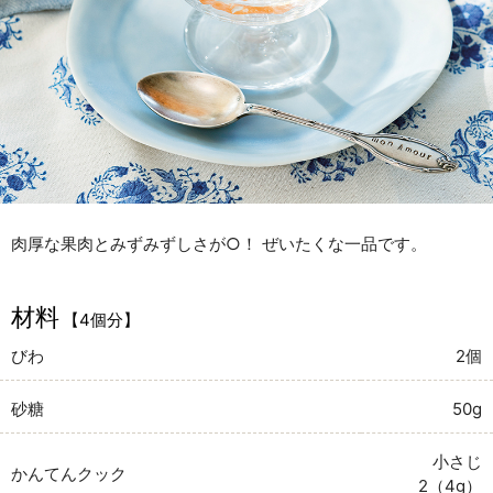
肉厚な果肉とみずみずしさが○！ ぜいたくな一品です。
材料
【4個分】
びわ
2個
砂糖
50g
小さじ
かんてんクック
2（4g）