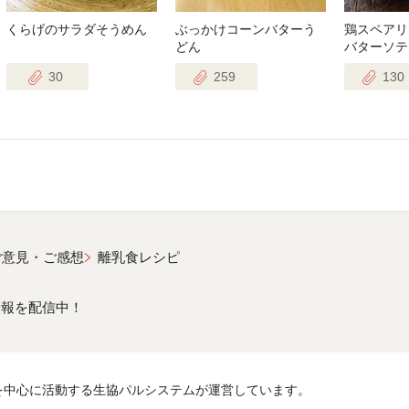
くらげのサラダそうめん
ぶっかけコーンバターう
鶏スペアリ
どん
バターソテ
30
259
130
ご意見・ご感想
離乳食レシピ
情報を配信中！
を中心に活動する生協パルシステムが運営しています。