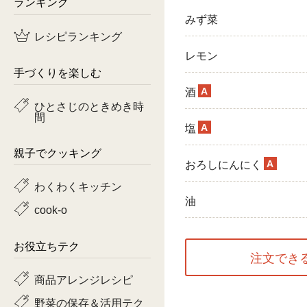
ランキング
みず菜
鶏肉
レシピランキング
魚
レモン
手づくりを楽しむ
ピーマン
A
酒
ひとさじのときめき時
間
トマト
A
塩
親子でクッキング
A
おろしにんにく
わくわくキッチン
油
cook-o
お役立ちテク
注文でき
商品アレンジレシピ
野菜の保存＆活用テク