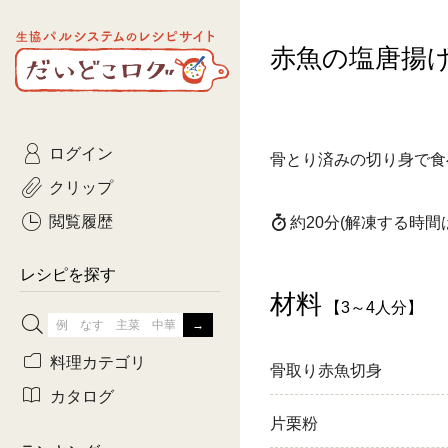
生協パルシステムのレシピ
赤魚の塩唐揚
コトコト
サイト
主菜
ひとさ
だいどこログ
サラダ・あえもの
農家生
Kinari
ログイン
常備菜・作りおき
おきらくだ
骨とり済みの切り身で食
yumyumいっしょご
クリップ
おつまみ
3日分ご
ぷれーんぺいじ
閲覧履歴
約20分
(解凍する時間
3日分ご
乾物屋さん
レシピを探す
つくりお
材料
【3～4人分】
がんば
料理カテゴリ
骨取り赤魚切身
有賀薫さんのスー
カタログ
片栗粉
牛肉