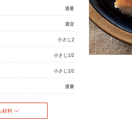
適量
ひき肉
アスパラガス
適宜
なす
小さじ2
たまねぎ
小さじ1/2
小さじ1/2
適量
る材料