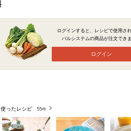
料
ログインすると、レシピで使用さ
パルシステムの商品が注文でき
ログイン
を使ったレシピ
55
件