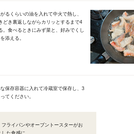
広がるくらいの油を入れて中火で熱し、
きどき裏返しながらカリッとするまで4
る。食べるときにみず菜と、好みでくし
ンを添える。
な保存容器に入れて冷蔵室で保存し、3
きってください。
、フライパンやオーブントースターがお
とした食感に。