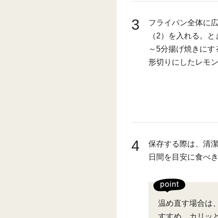
3
フライパン全体に
（2）を入れる。と
～5分揚げ焼きにす
形切りにしたレモ
4
保存する際は、清潔
日間を目安に食べ
温め直す場合は
すすめ。カリッ