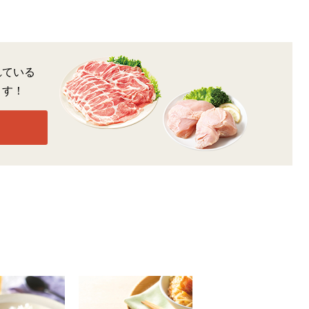
れている
ます！