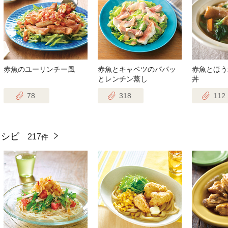
赤魚のユーリンチー風
赤魚とキャベツのパパッ
赤魚とほう
とレンチン蒸し
丼
78
318
112
レシピ
217
件