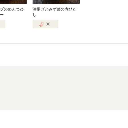
ブのめんつゆ
油揚げとみず菜の煮びた
ー
し
90