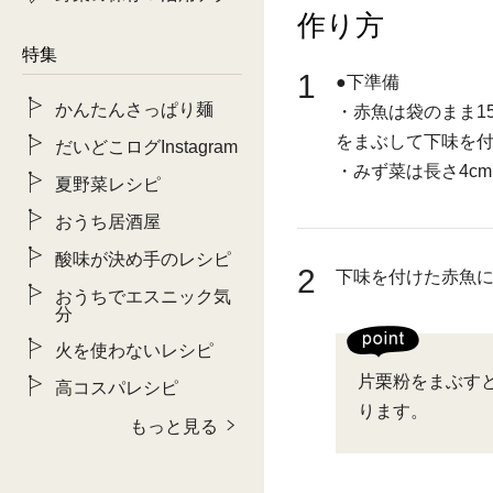
作り方
特集
1
●下準備
かんたんさっぱり麺
・赤魚は袋のまま1
をまぶして下味を付
だいどこログInstagram
・みず菜は長さ4c
夏野菜レシピ
おうち居酒屋
酸味が決め手のレシピ
2
下味を付けた赤魚
おうちでエスニック気
分
火を使わないレシピ
片栗粉をまぶす
高コスパレシピ
ります。
もっと見る