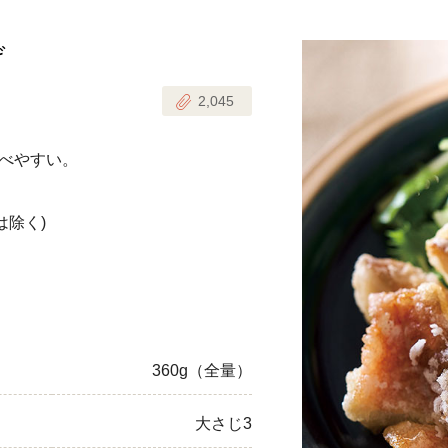
げ
じのときめき時間
副菜
2,045
まれの野菜レシピ
汁物
1歳半からの幼児食
お弁当
べやすい。
はん
はんセット（2人分）
おやつ・デザート
は除く)
はんセット（3人分）
き肉魚菜菜セット
らない平日ごはん
360g（全量）
プ
飛田和緒さんレシピ
大さじ3
探す
豚肉