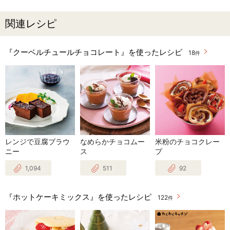
関連レシピ
『クーベルチュールチョコレート』を使ったレシピ
18
件
レンジで豆腐ブラウ
なめらかチョコムー
米粉のチョコクレー
ニー
ス
プ
1,094
511
92
『ホットケーキミックス』を使ったレシピ
122
件