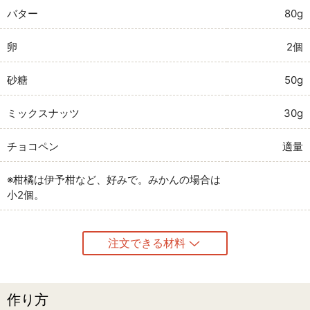
バター
80g
卵
2個
砂糖
50g
ミックスナッツ
30g
チョコペン
適量
※柑橘は伊予柑など、好みで。みかんの場合は
小2個。
注文できる材料
作り方