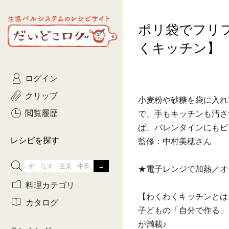
生協パルシステムのレシピ
ポリ袋でフリ
コトコト
サイト
主菜
ひとさ
だいどこログ
くキッチン】
サラダ・あえもの
農家生
Kinari
ログイン
常備菜・作りおき
おきらくだ
yumyumいっしょご
クリップ
小麦粉や砂糖を袋に入れ
おつまみ
3日分ご
ぷれーんぺいじ
閲覧履歴
で、手もキッチンも汚さ
ば、バレンタインにもピ
3日分ご
乾物屋さん
レシピを探す
監修：中村美穂さん
つくりお
★電子レンジで加熱／オ
がんば
料理カテゴリ
【わくわくキッチンとは
有賀薫さんのスー
カタログ
子どもの「自分で作る」
牛肉
が満載♪