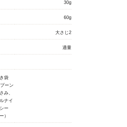
30g
60g
大さじ2
適量
き袋
スプーン
さみ、
ルナイ
シー
ー）