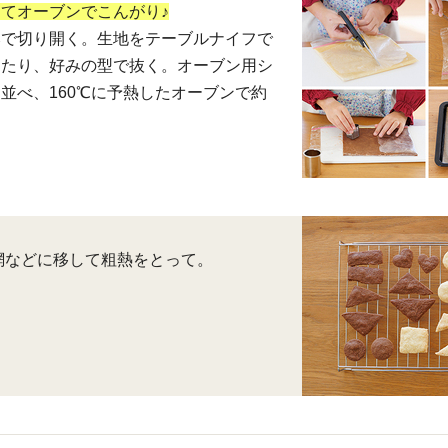
てオーブンでこんがり♪
みで切り開く。生地をテーブルナイフで
したり、好みの型で抜く。オーブン用シ
並べ、160℃に予熱したオーブンで約
網などに移して粗熱をとって。