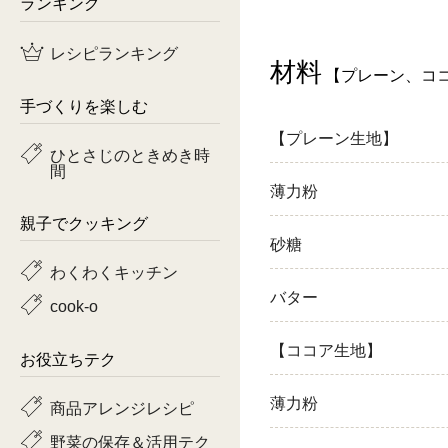
ランキング
鶏肉
レシピランキング
材料
【プレーン、ココ
魚
手づくりを楽しむ
ピーマン
【プレーン生地】
ひとさじのときめき時
間
トマト
薄力粉
親子でクッキング
砂糖
わくわくキッチン
バター
cook-o
【ココア生地】
お役立ちテク
薄力粉
商品アレンジレシピ
野菜の保存＆活用テク