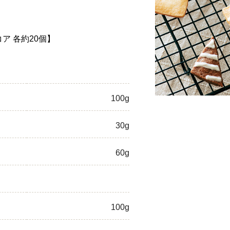
ひき肉
ア 各約20個】
アスパラガス
なす
たまねぎ
100g
30g
60g
100g