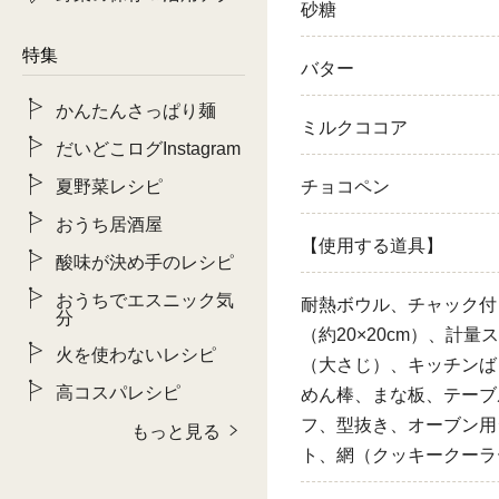
砂糖
特集
バター
かんたんさっぱり麺
ミルクココア
だいどこログInstagram
夏野菜レシピ
チョコペン
おうち居酒屋
【使用する道具】
酸味が決め手のレシピ
おうちでエスニック気
耐熱ボウル、チャック付
分
（約20×20cm）、計量
火を使わないレシピ
（大さじ）、キッチンば
高コスパレシピ
めん棒、まな板、テーブ
フ、型抜き、オーブン用
もっと見る
ト、網（クッキークーラ