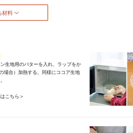
る材料
る
ーン生地用のバターを入れ、ラップをか
0Wの場合）加熱する。同様にココア生地
す。
方はこちら＞