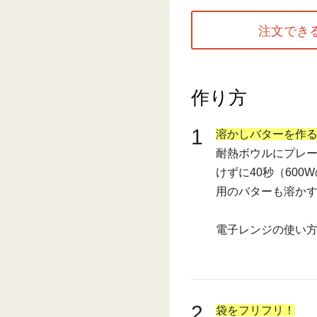
注文でき
作り方
1
溶かしバターを作
耐熱ボウルにプレ
けずに40秒（60
用のバターも溶か
電子レンジの使い
2
袋をフリフリ！