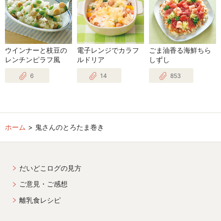
ウインナーと枝豆の
電子レンジでカラフ
ごま油香る海鮮ちら
レンチンピラフ風
ルドリア
しずし
6
14
853
ホーム
鬼さんのとろたま巻き
だいどこログの見方
ご意見・ご感想
離乳食レシピ