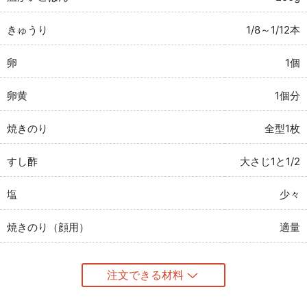
きゅうり
1/8～1/12本
卵
1個
卵黄
1個分
焼きのり
全型1枚
すし酢
大さじ1と1/2
塩
少々
焼きのり（顔用）
適量
注文できる材料