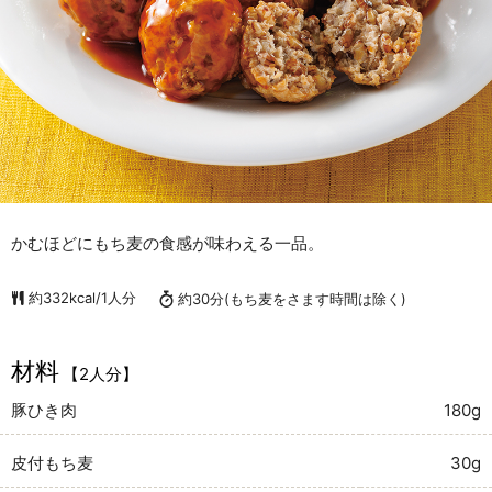
かむほどにもち麦の食感が味わえる一品。
約332kcal/1人分
約30分
(もち麦をさます時間は除く)
材料
【2人分】
豚ひき肉
180g
皮付もち麦
30g