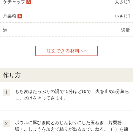
ケチャップ
大さじ1
A
片栗粉
小さじ1
A
油
適量
注文できる材料
作り方
もち麦はたっぷりの湯で15分ほどゆで、火を止め5分蒸ら
1
し、水けをきってさます。
ボウルに豚ひき肉とみじん切りにした玉ねぎ、片栗粉、
2
塩・こしょうを加えて粘りが出るまでこねる。（1）を練