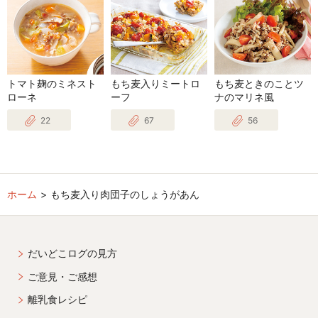
トマト麹のミネスト
もち麦入りミートロ
もち麦ときのことツ
ローネ
ーフ
ナのマリネ風
22
67
56
ホーム
もち麦入り肉団子のしょうがあん
だいどこログの見方
ご意見・ご感想
離乳食レシピ