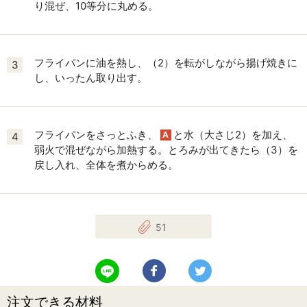
り混ぜ、10等分に丸める。
フライパンに油を熱し、（2）を転がしながら揚げ焼きに
3
し、いったん取り出す。
フライパンをさっとふき、
と水（大さじ2）を加え、
A
4
弱火で混ぜながら加熱する。とろみが出てきたら（3）を
戻し入れ、全体を煮からめる。
51
LINEで送る
Facebookでシェアする
Twitterでツイート
注文できる材料