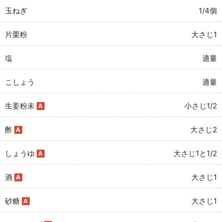
玉ねぎ
1/4個
片栗粉
大さじ1
塩
適量
こしょう
適量
生姜粉末
小さじ1/2
A
酢
大さじ2
A
しょうゆ
大さじ1と1/2
A
酒
大さじ1
A
砂糖
大さじ1
A